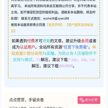
真学习。 本站所有资料均来自互联网公开分享，并不代表本站
立场，如不慎侵犯到您的版权利益，请联系本站删除，将及时
处理！ 联系方式微信：wuhei9或xywc89
使用本站服务即表示同意
【免责声明】
【用户服务及隐私协
议】
如果遇到
付费
才可
观看
的文章，建议升级
会员
或者
成为
认证用户
。
全站所有资源
“
任意下免费看
”。
本
站资源少部分采用
7z压缩，
为防止有人压缩软件不
支持7z格式
，7z
解压，建议下载
7-zip
，zip、rar
解压，建议下载
WinRAR
。
点点赞赏，手留余香
给TA打赏