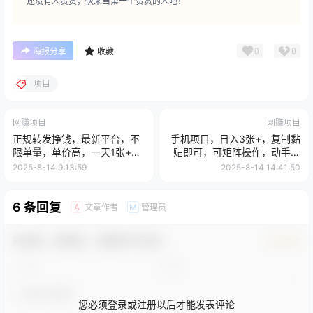
还没有人赞赏，快来当第一个赞赏的人吧！
0
0
海报分享
收藏
项目
网赚项目
网赚项目
正规转发挣钱，最新平台，不
手机项目，日入3张+，复制黏
限单量，单价高，一天1张+低
贴即可，可矩阵操作，动手不
保到账【揭秘】
动脑【揭秘】
2025-8-14 9:13:59
2025-8-14 14:41:50
6 条回复
文章作者
管理员
A
M
欢迎您，新朋友，感谢参与互动！
确认修改
您必须登录或注册以后才能发表评论