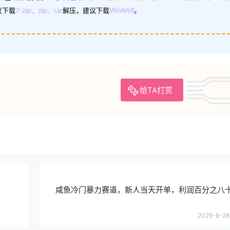
议下载
7-zip
，zip、rar
解压，建议下载
WinRAR
。
给TA打赏
咸鱼冷门暴力赛道，新人当天开单，利润百分之八
2025-8-28 