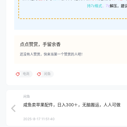
持7z格式
，7z
解压，建
点点赞赏，手留余香
还没有人赞赏，快来当第一个赞赏的人吧！
电商
闲鱼
闲鱼
咸鱼卖苹果配件，日入300＋，无脑搬运，人人可做
2025-8-17 11:51:40