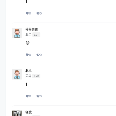
1
0
0
带带弟弟
业余
Lv1
😊
0
0
北执
菜鸟
Lv0
1
0
0
狂歌