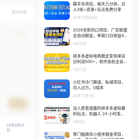
薅羊毛项目，每天几分钟，日
入3张+资源+玩法免费分享
提示标题
25年10月26日
2026全新风口项目，广告联盟
确认修改
全自动掘金，单窗口日收益40
+，稳定可矩阵
6月22日
拼多多虚拟电商稳定变现单店
日利润500+，软件挂机全自
动发货，轻松实现月入1w+！
7月11日
小红书冷门赛道，私域项目，
月入过万，0成本
25年11月5日
提交
没人愿意透露的拼多多虚拟暴
利玩法，机器人 24 小时发
货，月入 1-5W 太简单
6月9日
25年8月21
日
零门槛微信小程序掘金项目，