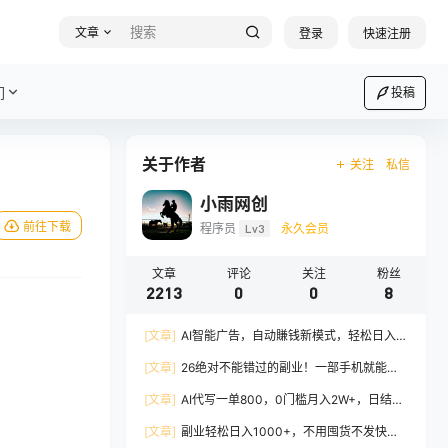
文章
登录
快速注册
们
投稿
关于作者
关注
私信
小雨网创
前往下载
程序员
Lv3
永久会员
文章
评论
关注
粉丝
2213
0
0
8
[文章]
AI智能广告，自动賺钱新模式，轻松日入
500+，主业副业都可做，适合任何人群
[文章]
26绝对不能错过的副业！一部手机就能操
作，保底日入500+，长期稳定可做！
[文章]
AI代写一单800，0门槛月入2W+，日结不
压款，长期可干
[文章]
副业轻松日入1000+，不用囤货不发快