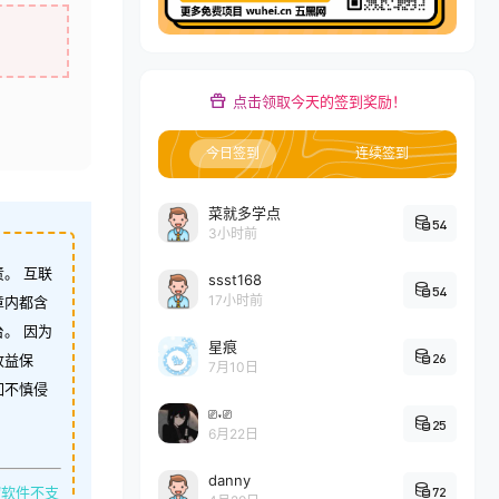
点击领取今天的签到奖励！
今日签到
连续签到
菜就多学点
54
3小时前
。 互联
ssst168
54
17小时前
章内都含
。 因为
星痕
26
收益保
7月10日
如不慎侵
⎚˕⎚
25
6月22日
danny
缩软件不支
72