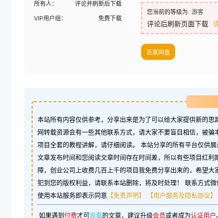
所有人：
评论并刷新后下载
您当前的等级为
游客
VIP用户组：
免费下载
评论后刷新页面下载
百度网盘
本站所有内容仅供参考，分享出来是为了可以给大家提供新的思路
网转载资源会有一些其他联系方式，请大家不要盲目相信，被骗
项目全套的教程讲解，请仔细阅读。 本站分享的所有平台仅供展
文章发布时间和您阅读文章时间存在时间差，所以有些项目红利
障，创业公司上收费几百上千的项目我免费分享出来的，希望大
犯到您的版权利益，请联系本站删除，将及时处理！ 联系方式微信：w
使用本站服务即表示同意
【免责声明】
【用户服务及隐私协议】
如果遇到
付费
才可
观看
的文章，建议升级
会员
或者成为
认证用户