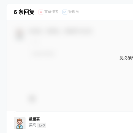
6 条回复
文章作者
管理员
A
M
欢迎您，新朋友，感谢参与互动！
您必须
魏世豪
菜鸟
Lv0