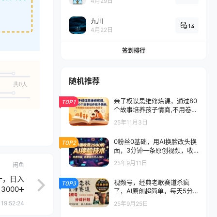
4月29日
九川
14
4月22日
签到排行
随机推荐
共0人
亲子权谋思维修炼课，通过80
TOP1
个故事培养孩子情商,不用卷娃
就能培养优秀孩子
25年11月3日
0粉丝0基础，用AI换脸改头换
TOP2
面，3分钟一条原创视频，收
益稳稳
25年9月11日
闲鱼
十，日入
视频号，经典老歌赛道杀疯
TOP3
3000➕
了，AI原创超简单，每天5分
钟，日赚500+不是梦！
19:52:24
25年9月25日