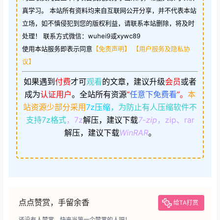
真学习。 本站所有资料均来自互联网公开分享，并不代表本站
立场，如不慎侵犯到您的版权利益，请联系本站删除，将及时
处理！ 联系方式微信：wuhei9或xywc89
使用本站服务即表示同意
【免责声明】
【用户服务及隐私协
议】
如果遇到
付费
才可
观看
的文章，建议升级
会员
或者
成为
认证用户
。
全站所有资源
“
任意下免费看
”。
本
站资源少部分采用
7z压缩，
为防止有人压缩软件不
支持7z格式
，7z
解压，建议下载
7-zip
，zip、rar
解压，建议下载
WinRAR
。
点点赞赏，手留余香
给TA打赏
还没有人赞赏，快来当第一个赞赏的人吧！