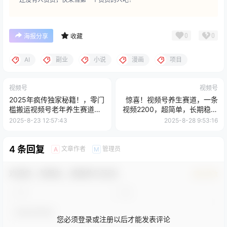
0
0
海报分享
收藏
AI
副业
小说
漫画
项目
视频号
视频号
2025年疯传独家秘籍！，零门
惊喜！视频号养生赛道，一条
槛搬运视频号老年养生赛道惊
视频2200，超简单，长期稳定
现神技，日进斗金 2000+
可做，有人月入3w+
2025-8-23 12:57:43
2025-8-28 9:53:16
4 条回复
文章作者
管理员
A
M
欢迎您，新朋友，感谢参与互动！
确认修改
您必须登录或注册以后才能发表评论