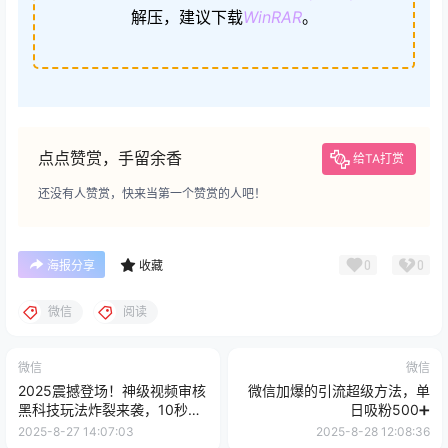
解压，建议下载
WinRAR
。
点点赞赏，手留余香
给TA打赏
还没有人赞赏，快来当第一个赞赏的人吧！
0
0
海报分享
收藏
微信
阅读
微信
微信
2025震撼登场！神级视频审核
微信加爆的引流超级方法，单
黑科技玩法炸裂来袭，10秒秒
日吸粉500➕
变下单机器，日夜狂揽订单，
2025-8-27 14:07:03
2025-8-28 12:08:36
新手小白日进500+，财富火箭