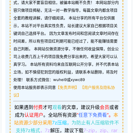
式，请大家不要盲目相信，被骗本站概不负责！ 本网站部分内
容只做项目揭秘，无法一对一教学指导，每篇文章内都含项目
全套的教程讲解，请仔细阅读。 本站分享的所有平台仅供展
示，本站不对平台真实性负责，站长建议大家自己根据项目关
键词自己选择平台。 因为文章发布时间和您阅读文章时间存在
时间差，所以有些项目红利期可能已经过了，能不能赚钱需要
自己判断。 本网站仅做资源分享，不做任何收益保障，创业公
司上收费几百上千的项目我免费分享出来的，希望大家可以认
真学习。 本站所有资料均来自互联网公开分享，并不代表本站
立场，如不慎侵犯到您的版权利益，请联系本站删除，将及时
处理！ 联系方式微信：wuhei9或xywc89
使用本站服务即表示同意
【免责声明】
【用户服务及隐私协
议】
如果遇到
付费
才可
观看
的文章，建议升级
会员
或者
成为
认证用户
。
全站所有资源
“
任意下免费看
”。
本
站资源少部分采用
7z压缩，
为防止有人压缩软件不
支持7z格式
，7z
解压，建议下载
7-zip
，zip、rar