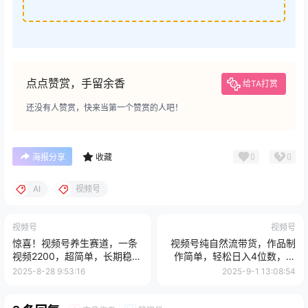
点点赞赏，手留余香
给TA打赏
还没有人赞赏，快来当第一个赞赏的人吧！
0
0
海报分享
收藏
AI
视频号
视频号
视频号
惊喜！视频号养生赛道，一条
视频号纯自然流带货，作品制
视频2200，超简单，长期稳定
作简单，轻松日入4位数，保
可做，有人月入3w+
姆级教程
2025-8-28 9:53:16
2025-9-1 13:08:54