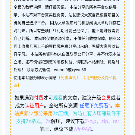
全套的教程讲解，请仔细阅读。 本站分享的所有平台仅供展
示，本站不对平台真实性负责，站长建议大家自己根据项目关
键词自己选择平台。 因为文章发布时间和您阅读文章时间存在
时间差，所以有些项目红利期可能已经过了，能不能赚钱需要
自己判断。 本网站仅做资源分享，不做任何收益保障，创业公
司上收费几百上千的项目我免费分享出来的，希望大家可以认
真学习。 本站所有资料均来自互联网公开分享，并不代表本站
立场，如不慎侵犯到您的版权利益，请联系本站删除，将及时
处理！ 联系方式微信：wuhei9或xywc89
使用本站服务即表示同意
【免责声明】
【用户服务及隐私协
议】
如果遇到
付费
才可
观看
的文章，建议升级
会员
或者
成为
认证用户
。
全站所有资源
“
任意下免费看
”。
本
站资源少部分采用
7z压缩，
为防止有人压缩软件不
支持7z格式
，7z
解压，建议下载
7-zip
，zip、rar
解压，建议下载
WinRAR
。