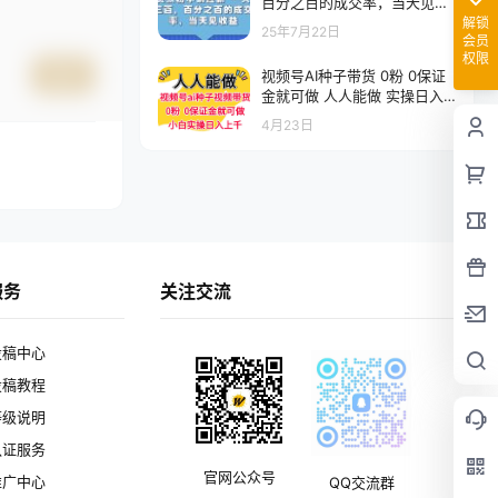
百分之百的成交率，当天见收
益【揭秘】
解锁
25年7月22日
会员
权限
视频号AI种子带货 0粉 0保证
提交
金就可做 人人能做 实操日入
上千
4月23日
服务
关注交流
投稿中心
投稿教程
等级说明
认证服务
官网公众号
推广中心
QQ交流群