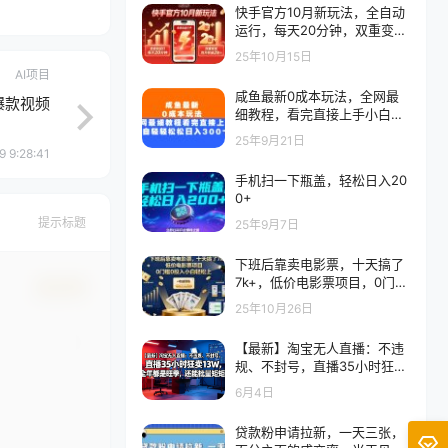
快手官方10月新玩法，全自动
运行，每天20分钟，双重变
现，当天收益2张+
25年10月15日
AI项目
咸鱼最新0成本玩法，全网最
爆款视频
细教程，看完直接上手小白轻
松日入300＋
25年9月21日
9 9:28:41
手机扫一下瓶盖，轻松日入20
0+
提示标题
25年9月7日
下班后靠卖电影票，十天搞了
7k+，低价电影票项目，0门槛
确认修改
0投入小白轻松上手
25年10月26日
【最新】淘宝无人直播：不违
规、不封号，直播35小时狂卖
13W，全年都是旺季，还能批
6月4日
量矩阵操作
贷款粉申请拉新，一天三张，