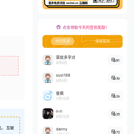
点击领取今天的签到奖励！
今日签到
连续签到
菜就多学点
81
8月6日
ssst168
36
8月6日
星痕
26
7月10日
⎚˕⎚
25
6月22日
。 互联
danny
72