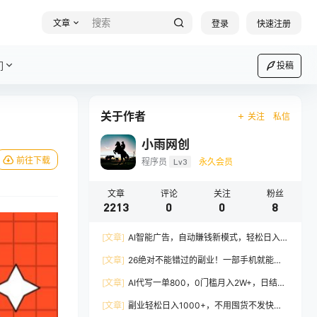
文章
登录
快速注册
们
投稿
关于作者
关注
私信
小雨网创
前往下载
程序员
Lv3
永久会员
文章
评论
关注
粉丝
2213
0
0
8
[文章]
AI智能广告，自动賺钱新模式，轻松日入
500+，主业副业都可做，适合任何人群
[文章]
26绝对不能错过的副业！一部手机就能操
作，保底日入500+，长期稳定可做！
[文章]
AI代写一单800，0门槛月入2W+，日结不
压款，长期可干
[文章]
副业轻松日入1000+，不用囤货不发快