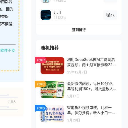
4月29日
章内都含
。 因为
九川
14
收益保
4月22日
如不慎侵
签到排行
随机推荐
缩软件不支
利用DeepSeek做AI古诗词启
TOP1
蒙视频，两个月直接涨粉22
W，总变现5位数
25年12月7日
最新微信阅读，每日10分钟，
TOP2
单号利润150+，可批量放大操
作，简单0成本
5月17日
共0人
智能货柜视频审核，几秒一
TOP3
单，多劳多得，新人小白一天
都可入300+，零门槛
3月29日