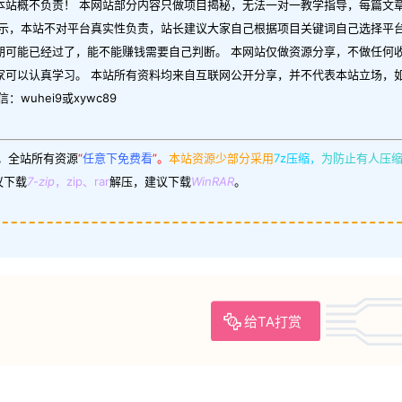
本站概不负责！ 本网站部分内容只做项目揭秘，无法一对一教学指导，每篇文
示，本站不对平台真实性负责，站长建议大家自己根据项目关键词自己选择平台
期可能已经过了，能不能赚钱需要自己判断。 本网站仅做资源分享，不做任何
家可以认真学习。 本站所有资料均来自互联网公开分享，并不代表本站立场，
uhei9或xywc89
。
全站所有资源
“
任意下免费看
”。
本站资源少部分采用
7z压缩，
为防止有人压
议下载
7-zip
，zip、rar
解压，建议下载
WinRAR
。
给TA打赏