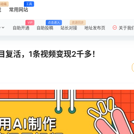
移动端
工具
载
常用网站
VIP
点击进入
资源同步
粉
自助开通
自助投稿
站长对接
地址发布页
关于我
目复活，1条视频变现2千多！