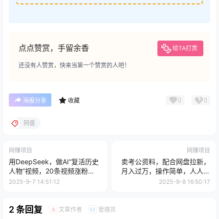
点点赞赏，手留余香
给TA打赏
还没有人赞赏，快来当第一个赞赏的人吧！
0
0
海报分享
收藏
网盘
网赚项目
网赚项目
用DeepSeek，做AI“复活历史
卖考公资料，配合网盘拉新，
人物”视频，20条视频涨粉
月入过万，操作简单，人人可
10.2W，赚麻了
做
2025-9-7 14:51:12
2025-9-8 16:50:17
2 条回复
文章作者
管理员
A
M