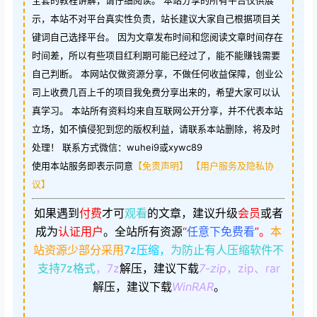
全套的教程讲解，请仔细阅读。 本站分享的所有平台仅供展
示，本站不对平台真实性负责，站长建议大家自己根据项目关
键词自己选择平台。 因为文章发布时间和您阅读文章时间存在
时间差，所以有些项目红利期可能已经过了，能不能赚钱需要
自己判断。 本网站仅做资源分享，不做任何收益保障，创业公
司上收费几百上千的项目我免费分享出来的，希望大家可以认
真学习。 本站所有资料均来自互联网公开分享，并不代表本站
立场，如不慎侵犯到您的版权利益，请联系本站删除，将及时
处理！ 联系方式微信：wuhei9或xywc89
使用本站服务即表示同意
【免责声明】
【用户服务及隐私协
议】
如果遇到
付费
才可
观看
的文章，建议升级
会员
或者
成为
认证用户
。
全站所有资源
“
任意下免费看
”。
本
站资源少部分采用
7z压缩，
为防止有人压缩软件不
支持7z格式
，7z
解压，建议下载
7-zip
，zip、rar
解压，建议下载
WinRAR
。