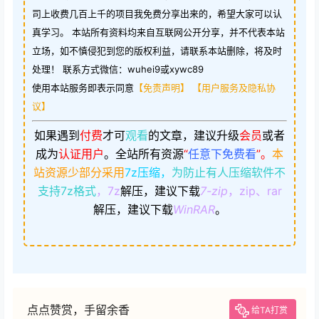
司上收费几百上千的项目我免费分享出来的，希望大家可以认
真学习。 本站所有资料均来自互联网公开分享，并不代表本站
立场，如不慎侵犯到您的版权利益，请联系本站删除，将及时
处理！ 联系方式微信：wuhei9或xywc89
使用本站服务即表示同意
【免责声明】
【用户服务及隐私协
议】
如果遇到
付费
才可
观看
的文章，建议升级
会员
或者
成为
认证用户
。
全站所有资源
“
任意下免费看
”。
本
站资源少部分采用
7z压缩，
为防止有人压缩软件不
支持7z格式
，7z
解压，建议下载
7-zip
，zip、rar
解压，建议下载
WinRAR
。
点点赞赏，手留余香
给TA打赏