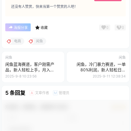
还没有人赞赏，快来当第一个赞赏的人吧！
0
0
海报分享
收藏
电商
闲鱼
闲鱼
闲鱼
闲鱼蓝海赛道，客户刚需产
闲鱼，冷门暴力赛道，一单
品，新人轻松上手，月入
80%利润，新人轻松日入
2w+蓝海赛道，长久可做
3000+
2025-9-8 10:23:56
2025-9-11 12:38:34
5 条回复
文章作者
管理员
A
M
欢迎您，新朋友，感谢参与互动！
确认修改