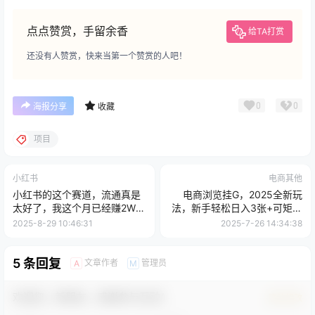
点点赞赏，手留余香
给TA打赏
还没有人赞赏，快来当第一个赞赏的人吧！
0
0
海报分享
收藏
项目
小红书
电商其他
小红书的这个赛道，流通真是
电商浏览挂G，2025全新玩
太好了，我这个月已经赚2W+
法，新手轻松日入3张+可矩阵
【劲爆】
可放大【揭秘】
2025-8-29 10:46:31
2025-7-26 14:34:38
5 条回复
文章作者
管理员
A
M
欢迎您，新朋友，感谢参与互动！
确认修改