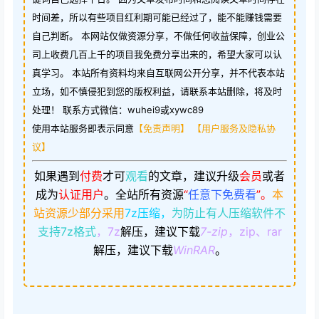
时间差，所以有些项目红利期可能已经过了，能不能赚钱需要
自己判断。 本网站仅做资源分享，不做任何收益保障，创业公
司上收费几百上千的项目我免费分享出来的，希望大家可以认
真学习。 本站所有资料均来自互联网公开分享，并不代表本站
立场，如不慎侵犯到您的版权利益，请联系本站删除，将及时
处理！ 联系方式微信：wuhei9或xywc89
使用本站服务即表示同意
【免责声明】
【用户服务及隐私协
议】
如果遇到
付费
才可
观看
的文章，建议升级
会员
或者
成为
认证用户
。
全站所有资源
“
任意下免费看
”。
本
站资源少部分采用
7z压缩，
为防止有人压缩软件不
支持7z格式
，7z
解压，建议下载
7-zip
，zip、rar
解压，建议下载
WinRAR
。