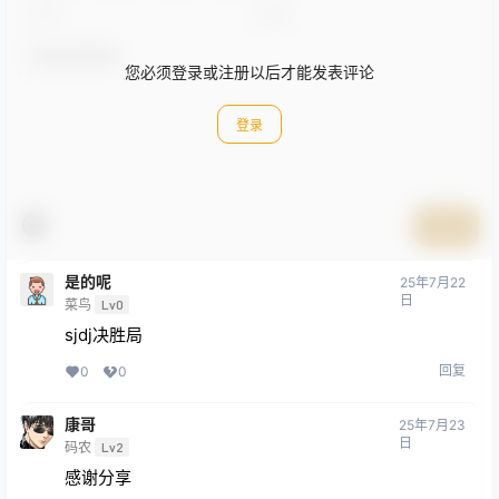
您必须登录或注册以后才能发表评论
登录
提交
是的呢
25年7月22
日
菜鸟
Lv0
sjdj决胜局
回复
0
0
康哥
25年7月23
日
码农
Lv2
感谢分享