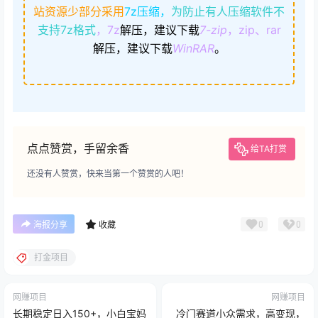
站资源少部分采用
7z压缩，
为防止有人压缩软件不
支持7z格式
，7z
解压，建议下载
7-zip
，zip、rar
解压，建议下载
WinRAR
。
点点赞赏，手留余香
给TA打赏
还没有人赞赏，快来当第一个赞赏的人吧！
0
0
海报分享
收藏
打金项目
网赚项目
网赚项目
长期稳定日入150+，小白宝妈
冷门赛道小众需求，高变现，