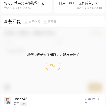
均可，苹果安卓都能做！无技
日入300＋，操作简单，人人
术门槛
可做
2025-9-23 11:00:04
2025-9-24 8:06:18
4 条回复
文章作者
管理员
A
M
欢迎您，新朋友，感谢参与互动！
确认修改
您必须登录或注册以后才能发表评论
登录
提交
user248
25年9月23
日
菜鸟
Lv0