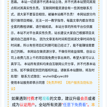
思路。 本站一切资源不代表本站立场，并不代表本站赞同其观
点和对其真实性负责。 互联网转载资源会有一些其他联系方
式，请大家不要盲目相信，被骗本站概不负责！ 本网站部分内
容只做项目揭秘，无法一对一教学指导，每篇文章内都含项目
全套的教程讲解，请仔细阅读。 本站分享的所有平台仅供展
示，本站不对平台真实性负责，站长建议大家自己根据项目关
键词自己选择平台。 因为文章发布时间和您阅读文章时间存在
时间差，所以有些项目红利期可能已经过了，能不能赚钱需要
自己判断。 本网站仅做资源分享，不做任何收益保障，创业公
司上收费几百上千的项目我免费分享出来的，希望大家可以认
真学习。 本站所有资料均来自互联网公开分享，并不代表本站
立场，如不慎侵犯到您的版权利益，请联系本站删除，将及时
处理！ 联系方式微信：wuhei9或xywc89
使用本站服务即表示同意
【免责声明】
【用户服务及隐私协
议】
如果遇到
付费
才可
观看
的文章，建议升级
会员
或者
成为
认证用户
。
全站所有资源
“
任意下免费看
”。
本