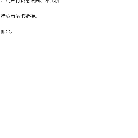
大、用户付费意识高、不比价！
频挂载商品卡链接。
的佣金。