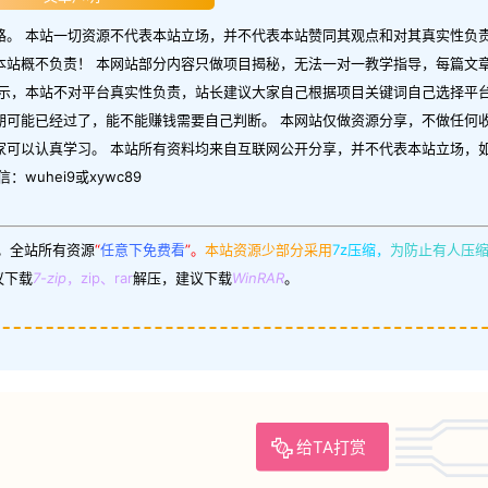
。 本站一切资源不代表本站立场，并不代表本站赞同其观点和对其真实性负责
本站概不负责！ 本网站部分内容只做项目揭秘，无法一对一教学指导，每篇文
示，本站不对平台真实性负责，站长建议大家自己根据项目关键词自己选择平台
期可能已经过了，能不能赚钱需要自己判断。 本网站仅做资源分享，不做任何
家可以认真学习。 本站所有资料均来自互联网公开分享，并不代表本站立场，
uhei9或xywc89
。
全站所有资源
“
任意下免费看
”。
本站资源少部分采用
7z压缩，
为防止有人压
议下载
7-zip
，zip、rar
解压，建议下载
WinRAR
。
给TA打赏