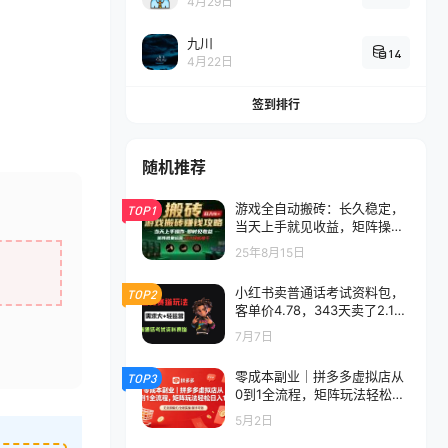
4月29日
九川
14
4月22日
签到排行
随机推荐
游戏全自动搬砖：长久稳定，
TOP1
当天上手就见收益，矩阵操作
日入1k+【揭秘】
25年8月15日
小红书卖普通话考试资料包，
TOP2
客单价4.78，343天卖了2.1w
单！
7月7日
零成本副业｜拼多多虚拟店从
TOP3
0到1全流程，矩阵玩法轻松日
入1k
5月2日