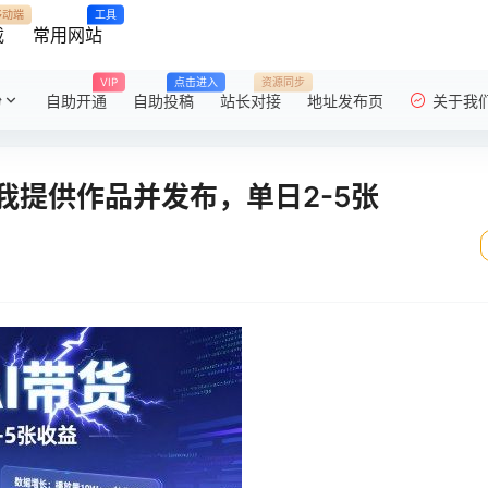
移动端
工具
载
常用网站
VIP
点击进入
资源同步
粉
自助开通
自助投稿
站长对接
地址发布页
关于我
我提供作品并发布，单日2-5张