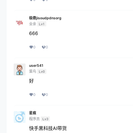
极擞jisoudpdnsorg
业余
Lv1
666
0
0
user541
菜鸟
Lv0
好
0
0
星痕
程序员
Lv3
快手黑科技AI带货