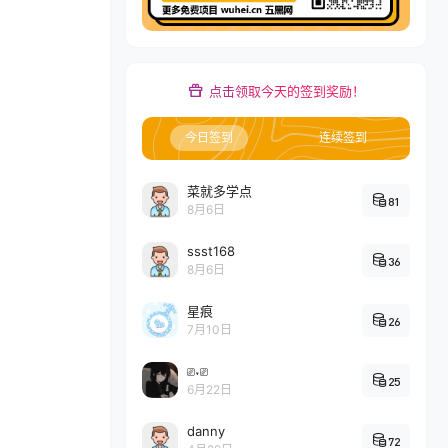
点击领取今天的签到奖励！
今日签到
连续签到
菜就多学点
81
8月6日
ssst168
36
8月6日
星痕
26
7月10日
⎚˕⎚
25
6月22日
danny
72