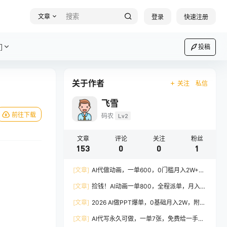
文章
登录
快速注册
们
投稿
关于作者
关注
私信
飞雪
前往下载
码农
Lv2
文章
评论
关注
粉丝
153
0
0
1
[文章]
AI代做动画，一单600，0门槛月入2W+，
日结不压款，长期稳定
[文章]
捡钱！AI动画一单800，全程派单，月入
2W，别再打工了
[文章]
2026 AI做PPT爆单，0基础月入2W，附万
能PPT模板和指令
[文章]
AI代写永久可做，一单7张，免费给一手接