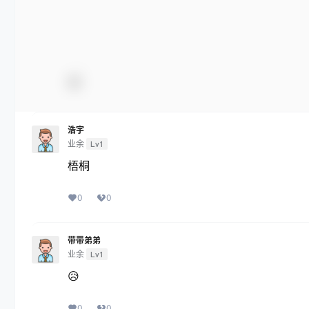
浩宇
业余
Lv1
梧桐
0
0
带带弟弟
业余
Lv1
😥
0
0