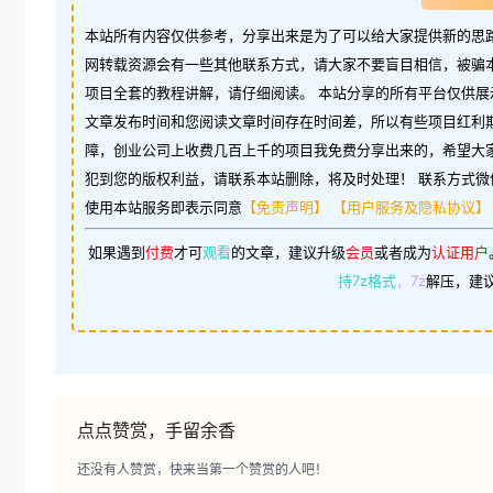
本站所有内容仅供参考，分享出来是为了可以给大家提供新的思路
网转载资源会有一些其他联系方式，请大家不要盲目相信，被骗
项目全套的教程讲解，请仔细阅读。 本站分享的所有平台仅供展
文章发布时间和您阅读文章时间存在时间差，所以有些项目红利
障，创业公司上收费几百上千的项目我免费分享出来的，希望大
犯到您的版权利益，请联系本站删除，将及时处理！ 联系方式微信：w
使用本站服务即表示同意
【免责声明】
【用户服务及隐私协议】
如果遇到
付费
才可
观看
的文章，建议升级
会员
或者成为
认证用户
持7z格式
，7z
解压，建
点点赞赏，手留余香
还没有人赞赏，快来当第一个赞赏的人吧！