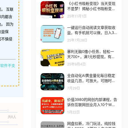
《小红书吸粉变现》当天变现
不是梦！揭秘小红书吸粉变现
。 互联
的财富密码
25年11月1日
章内都含
。 因为
一键运行自动阅读文章获取收
收益保
益，有手机就可以做，日入3
张【揭秘】
如不慎侵
25年7月28日
暴利无脑0撸小任务，轻松一
天700+，满1元秒提现，有手
就能做
25年9月4日
缩软件不支
全自动化AI黄金量化每日稳定
收益几百，可放大，可随时变
现！
7月29日
价值3980的网创内部课程，告
诉你互联网创业月入10个W的
秘密
1月22日
共0人
网盘拉新，冷门玩法，纯捡钱