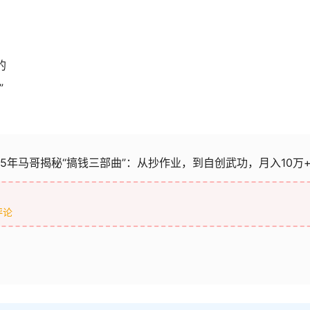
的
”
25年马哥揭秘“搞钱三部曲”：从抄作业，到自创武功，月入10万
评论