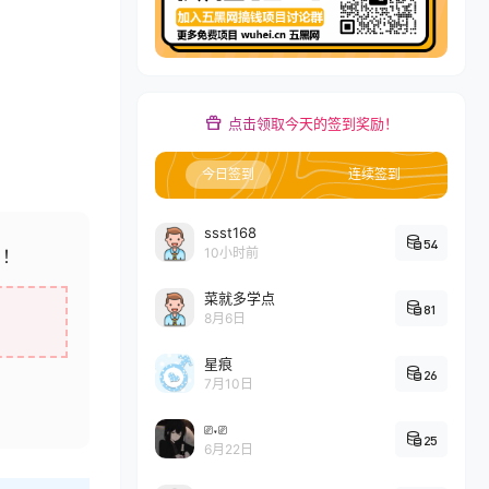
点击领取今天的签到奖励！
今日签到
连续签到
ssst168
54
10小时前
+！
菜就多学点
81
8月6日
星痕
26
7月10日
⎚˕⎚
25
6月22日