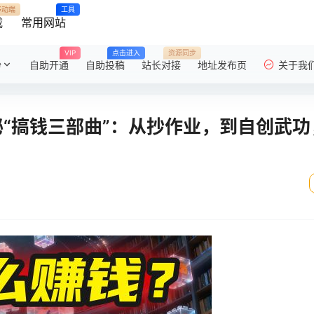
移动端
工具
载
常用网站
VIP
点击进入
资源同步
粉
自助开通
自助投稿
站长对接
地址发布页
关于我
秘“搞钱三部曲”：从抄作业，到自创武