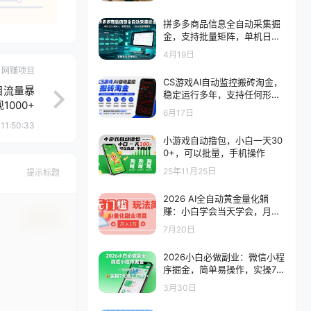
拼多多商品信息全自动采集掘
金，支持批量矩阵，单机日入
300+，无需云机，一台电脑
4月19日
就可以做
网赚项目
CS游戏AI自动监控搬砖淘金，
目流量暴
稳定运行多年，支持任何形式
1000+
验证，日入300+
6月17日
11:50:33
小游戏自动撸包，小白一天30
0+，可以批量，手机操作
25年11月25日
提示标题
2026 AI全自动黄金量化躺
赚：小白学会当天学会，月入
确认修改
2W！
7月20日
2026小白必做副业：微信小程
序掘金，简单易操作，实操7
天賺了1700+
3月30日