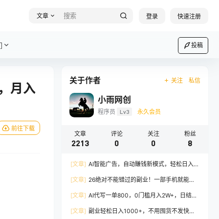
文章
登录
快速注册
们
投稿
关于作者
关注
私信
功，月入
小雨网创
程序员
Lv3
永久会员
前往下载
文章
评论
关注
粉丝
2213
0
0
8
[文章]
AI智能广告，自动賺钱新模式，轻松日入
500+，主业副业都可做，适合任何人群
[文章]
26绝对不能错过的副业！一部手机就能操
作，保底日入500+，长期稳定可做！
[文章]
AI代写一单800，0门槛月入2W+，日结不
压款，长期可干
[文章]
副业轻松日入1000+，不用囤货不发快