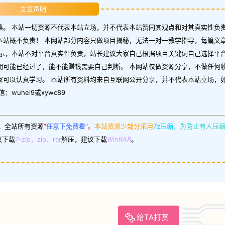
文章声明
。 本站一切资源不代表本站立场，并不代表本站赞同其观点和对其真实性负责
本站概不负责！ 本网站部分内容只做项目揭秘，无法一对一教学指导，每篇文
示，本站不对平台真实性负责，站长建议大家自己根据项目关键词自己选择平台
期可能已经过了，能不能赚钱需要自己判断。 本网站仅做资源分享，不做任何
家可以认真学习。 本站所有资料均来自互联网公开分享，并不代表本站立场，
uhei9或xywc89
。
全站所有资源
“
任意下免费看
”。
本站资源少部分采用
7z压缩，
为防止有人压
议下载
7-zip
，zip、rar
解压，建议下载
WinRAR
。
给TA打赏