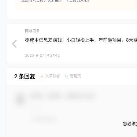
还没有人赞赏，快来当第一个赞赏的人吧！
网赚项目
零成本信息差赚钱，小白轻松上手，年前翻项目，8天赚1
2025-9-27 14:21:42
2 条回复
文章作者
管理员
A
M
欢迎您，新朋友，感谢参与互动！
您必须