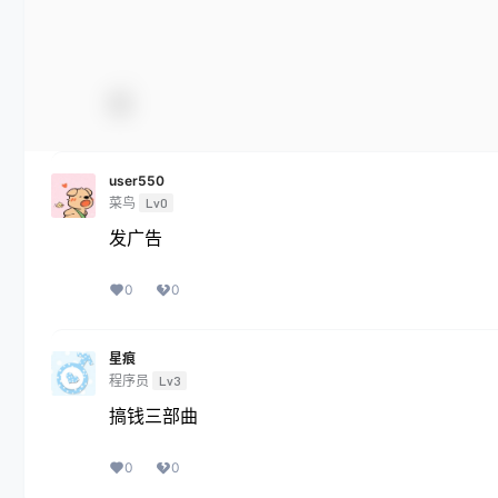
user550
菜鸟
Lv0
发广告
0
0
星痕
程序员
Lv3
搞钱三部曲
0
0