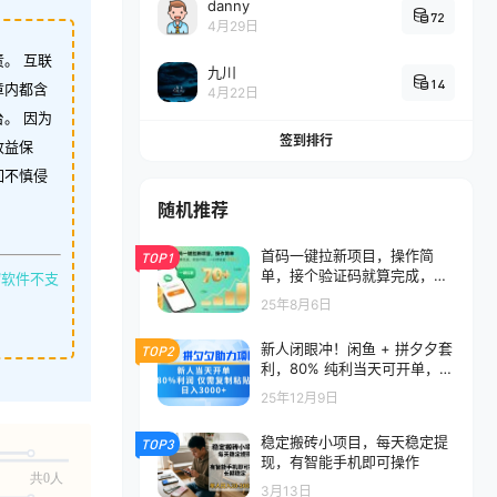
danny
72
4月29日
。 互联
九川
14
章内都含
4月22日
。 因为
签到排行
收益保
如不慎侵
随机推荐
首码一键拉新项目，操作简
TOP1
单，接个验证码就算完成，收
缩软件不支
益可观， 一小时收益70+【揭
25年8月6日
秘】
新人闭眼冲！闲鱼 + 拼夕夕套
TOP2
利，80% 纯利当天可开单，复
制粘贴日入 3000+
25年12月9日
稳定搬砖小项目，每天稳定提
TOP3
现，有智能手机即可操作
共0人
3月13日