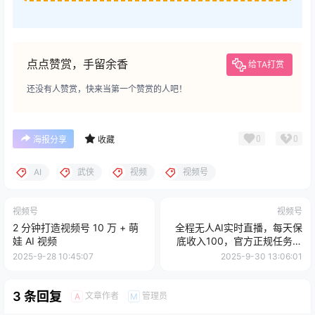
点点赞赏，手留余香
给TA打赏
还没有人赞赏，快来当第一个赞赏的人吧！
0
0
海报分享
收藏
AI
武侠
视频
视频号
视频号
视频号
2 分钟打造视频号 10 万 + 萌
全程无人AI实时直播，每天保
娃 AI 视频
底收入100，官方正规任务全
民可做
2025-9-28 10:45:07
2025-9-30 13:06:01
3 条回复
文章作者
管理员
A
M