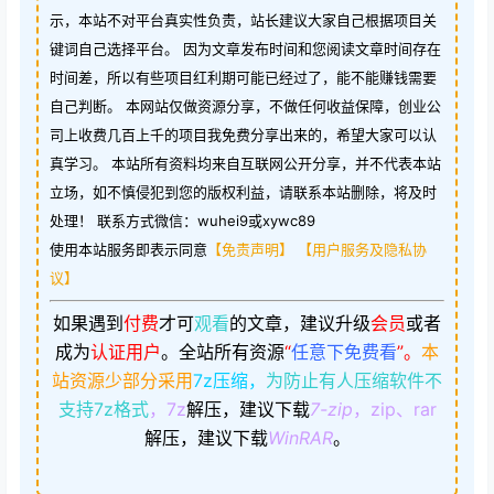
示，本站不对平台真实性负责，站长建议大家自己根据项目关
键词自己选择平台。 因为文章发布时间和您阅读文章时间存在
时间差，所以有些项目红利期可能已经过了，能不能赚钱需要
自己判断。 本网站仅做资源分享，不做任何收益保障，创业公
司上收费几百上千的项目我免费分享出来的，希望大家可以认
真学习。 本站所有资料均来自互联网公开分享，并不代表本站
立场，如不慎侵犯到您的版权利益，请联系本站删除，将及时
处理！ 联系方式微信：wuhei9或xywc89
使用本站服务即表示同意
【免责声明】
【用户服务及隐私协
议】
如果遇到
付费
才可
观看
的文章，建议升级
会员
或者
成为
认证用户
。
全站所有资源
“
任意下免费看
”。
本
站资源少部分采用
7z压缩，
为防止有人压缩软件不
支持7z格式
，7z
解压，建议下载
7-zip
，zip、rar
解压，建议下载
WinRAR
。