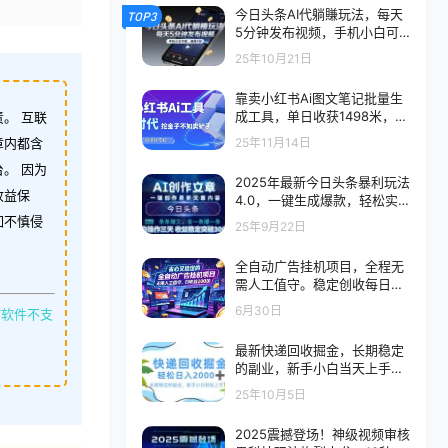
今日头条AI代躺賺玩法，每天
TOP3
5分钟发布视频，手机小白可
做，最高1W+
25年10月21日
靠卖小红书Ai图文笔记批量生
成工具，单日收获1498米，手
。 互联
机即可操作
25年11月14日
章内都含
。 因为
2025年最新今日头条暴利玩法
收益保
4.0，一键生成爆款，轻松实
现矩阵日入3000+揭秘
如不慎侵
25年9月22日
全自动广告挂机项目，全程无
需人工值守。稳定创收每日收
益200+
6月30日
缩软件不支
最新快递回收掘金，长期稳定
的副业，新手小白当天上手，
轻松日入 2000+
25年10月5日
2025震撼登场！神级视频审核