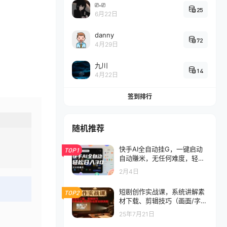
⎚˕⎚
25
6月22日
danny
72
4月29日
九川
14
4月22日
签到排行
随机推荐
快手AI全自动挂G，一键启动
TOP1
自动賺米，无任何难度，轻松
日入30—1张
2月4日
短剧创作实战课，系统讲解素
TOP2
材下载、剪辑技巧（画面/字幕
去重）和平台运营全部流程
25年7月21日