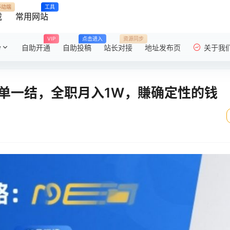
移动端
工具
载
常用网站
VIP
点击进入
资源同步
粉
自助开通
自助投稿
站长对接
地址发布页
关于我
，一单一结，全职月入1W，賺确定性的钱