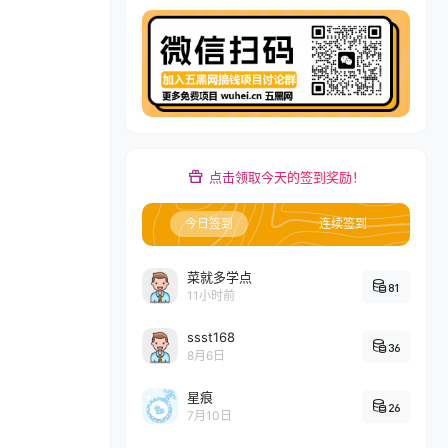
点击领取今天的签到奖励！
今日签到
连续签到
菜就多学点
81
11小时前
ssst168
36
8月6日
星痕
26
7月10日