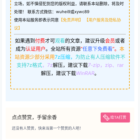
立场，如不慎侵犯到您的版权利益，请联系本站删除，将及时
处理！ 联系方式微信：wuhei9或xywc89
使用本站服务即表示同意
【免责声明】
【用户服务及隐私协
议】
如果遇到
付费
才可
观看
的文章，建议升级
会员
或者
成为
认证用户
。
全站所有资源
“
任意下免费看
”。
本
站资源少部分采用
7z压缩，
为防止有人压缩软件不
支持7z格式
，7z
解压，建议下载
7-zip
，zip、rar
解压，建议下载
WinRAR
。
点点赞赏，手留余香
给TA打赏
还没有人赞赏，快来当第一个赞赏的人吧！