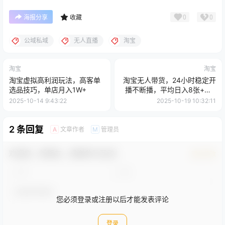
0
0
海报分享
收藏
公域私域
无人直播
淘宝
淘宝
淘宝
淘宝虚拟高利润玩法，高客单
淘宝无人带货，24小时稳定开
选品技巧，单店月入1W+
播不断播，平均日入8张+，0
门槛，双11旺季来临
2025-10-14 9:43:22
2025-10-19 10:32:11
2 条回复
文章作者
管理员
A
M
欢迎您，新朋友，感谢参与互动！
确认修改
您必须登录或注册以后才能发表评论
登录