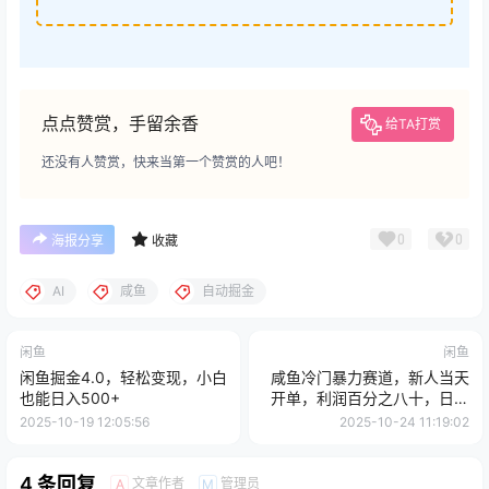
点点赞赏，手留余香
给TA打赏
还没有人赞赏，快来当第一个赞赏的人吧！
0
0
海报分享
收藏
AI
咸鱼
自动掘金
闲鱼
闲鱼
闲鱼掘金4.0，轻松变现，小白
咸鱼冷门暴力赛道，新人当天
也能日入500+
开单，利润百分之八十，日入
3000
2025-10-19 12:05:56
2025-10-24 11:19:02
4 条回复
文章作者
管理员
A
M