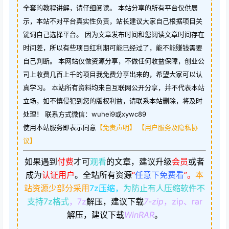
全套的教程讲解，请仔细阅读。 本站分享的所有平台仅供展
示，本站不对平台真实性负责，站长建议大家自己根据项目关
键词自己选择平台。 因为文章发布时间和您阅读文章时间存在
时间差，所以有些项目红利期可能已经过了，能不能赚钱需要
自己判断。 本网站仅做资源分享，不做任何收益保障，创业公
司上收费几百上千的项目我免费分享出来的，希望大家可以认
真学习。 本站所有资料均来自互联网公开分享，并不代表本站
立场，如不慎侵犯到您的版权利益，请联系本站删除，将及时
处理！ 联系方式微信：wuhei9或xywc89
使用本站服务即表示同意
【免责声明】
【用户服务及隐私协
议】
如果遇到
付费
才可
观看
的文章，建议升级
会员
或者
成为
认证用户
。
全站所有资源
“
任意下免费看
”。
本
站资源少部分采用
7z压缩，
为防止有人压缩软件不
支持7z格式
，7z
解压，建议下载
7-zip
，zip、rar
解压，建议下载
WinRAR
。