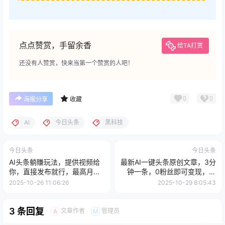
点点赞赏，手留余香
给TA打赏
还没有人赞赏，快来当第一个赞赏的人吧！
0
0
海报分享
收藏
AI
今日头条
黑科技
今日头条
今日头条
AI头条躺賺玩法，提供视频给
最新AI一键头条原创文章，3分
你，直接发布就行，最高月入
钟一条，0粉丝即可变现，日
1W+
入1000+
2025-10-26 11:06:26
2025-10-29 8:05:43
3 条回复
文章作者
管理员
A
M