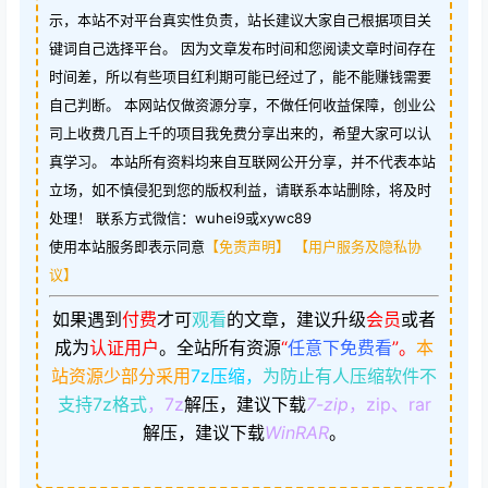
示，本站不对平台真实性负责，站长建议大家自己根据项目关
键词自己选择平台。 因为文章发布时间和您阅读文章时间存在
时间差，所以有些项目红利期可能已经过了，能不能赚钱需要
自己判断。 本网站仅做资源分享，不做任何收益保障，创业公
司上收费几百上千的项目我免费分享出来的，希望大家可以认
真学习。 本站所有资料均来自互联网公开分享，并不代表本站
立场，如不慎侵犯到您的版权利益，请联系本站删除，将及时
处理！ 联系方式微信：wuhei9或xywc89
使用本站服务即表示同意
【免责声明】
【用户服务及隐私协
议】
如果遇到
付费
才可
观看
的文章，建议升级
会员
或者
成为
认证用户
。
全站所有资源
“
任意下免费看
”。
本
站资源少部分采用
7z压缩，
为防止有人压缩软件不
支持7z格式
，7z
解压，建议下载
7-zip
，zip、rar
解压，建议下载
WinRAR
。