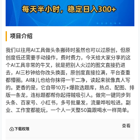
项目介绍
我们以往用AI工具做头条搬砖时虽然也可以过原创，但原
创度低还需要手动操作，费时费力，今天给大家分享的这
个A!工具非常的牛叉，就是把别人火过的图文直接扔进
去，AI三秒钟给你改头换面，原创度直接拉满，平台查重
都懵圈。AI味儿也给你抹得一干二净，读起来就像真人写
的。更香的是，它自带10万+爆款选题库，热点、配图、排
版一条龙，连标题都帮你起得贼吸引人。做完一键同步到
头条、百家号、小红书，多号批量发，流量哗啦啦进。副
业、工作室都能玩，一个人一天整50篇跟喝水一样简单。
查看
下载权限