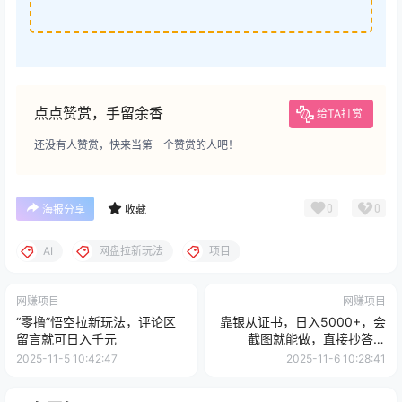
点点赞赏，手留余香
给TA打赏
还没有人赞赏，快来当第一个赞赏的人吧！
0
0
海报分享
收藏
AI
网盘拉新玩法
项目
网赚项目
网赚项目
“零撸”悟空拉新玩法，评论区
靠银从证书，日入5000+，会
留言就可日入千元
截图就能做，直接抄答案
（附：140G银从合集）
2025-11-5 10:42:47
2025-11-6 10:28:41