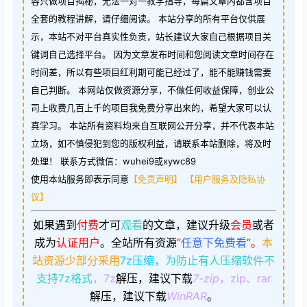
容只做项目揭秘，无法一对一教学指导，每篇文章内都含项目
全套的教程讲解，请仔细阅读。 本站分享的所有平台仅供展
示，本站不对平台真实性负责，站长建议大家自己根据项目关
键词自己选择平台。 因为文章发布时间和您阅读文章时间存在
时间差，所以有些项目红利期可能已经过了，能不能赚钱需要
自己判断。 本网站仅做资源分享，不做任何收益保障，创业公
司上收费几百上千的项目我免费分享出来的，希望大家可以认
真学习。 本站所有资料均来自互联网公开分享，并不代表本站
立场，如不慎侵犯到您的版权利益，请联系本站删除，将及时
处理！ 联系方式微信：wuhei9或xywc89
使用本站服务即表示同意
【免责声明】
【用户服务及隐私协
议】
如果遇到
付费
才可
观看
的文章，建议升级
会员
或者
成为
认证用户
。
全站所有资源
“
任意下免费看
”。
本
站资源少部分采用
7z压缩，
为防止有人压缩软件不
支持7z格式
，7z
解压，建议下载
7-zip
，zip、rar
解压，建议下载
WinRAR
。