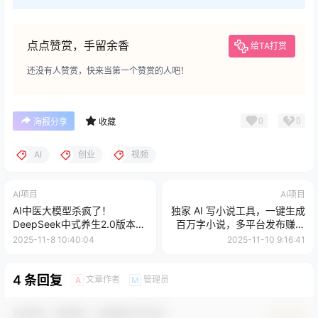
点点赞赏，手留余香
给TA打赏
还没有人赞赏，快来当第一个赞赏的人吧！
0
0
海报分享
收藏
AI
创业
视频
AI项目
AI项目
AI中医大模型杀疯了！
独家 AI 写小说工具，一键生成
DeepSeek中式养生2.0版本，
百万字小说，多平台发布赚稿
十几篇笔记粉丝3w+
费，轻松日入4位数
2025-11-8 10:40:04
2025-11-10 9:16:41
4 条回复
文章作者
管理员
A
M
欢迎您，新朋友，感谢参与互动！
确认修改