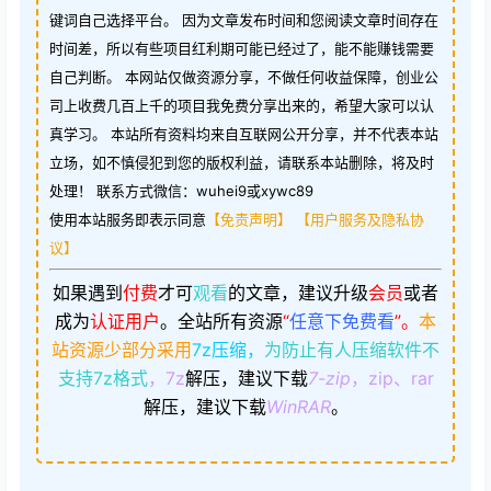
键词自己选择平台。 因为文章发布时间和您阅读文章时间存在
时间差，所以有些项目红利期可能已经过了，能不能赚钱需要
自己判断。 本网站仅做资源分享，不做任何收益保障，创业公
司上收费几百上千的项目我免费分享出来的，希望大家可以认
真学习。 本站所有资料均来自互联网公开分享，并不代表本站
立场，如不慎侵犯到您的版权利益，请联系本站删除，将及时
处理！ 联系方式微信：wuhei9或xywc89
使用本站服务即表示同意
【免责声明】
【用户服务及隐私协
议】
如果遇到
付费
才可
观看
的文章，建议升级
会员
或者
成为
认证用户
。
全站所有资源
“
任意下免费看
”。
本
站资源少部分采用
7z压缩，
为防止有人压缩软件不
支持7z格式
，7z
解压，建议下载
7-zip
，zip、rar
解压，建议下载
WinRAR
。