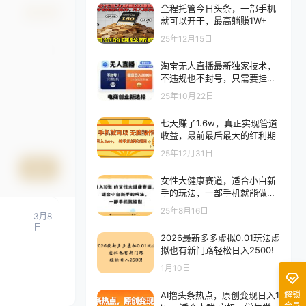
全程托管今日头条，一部手机
确认修改
就可以开干，最高躺赚1W+
25年12月15日
淘宝无人直播最新独家技术，
不违规也不封号，只需要挂
G，稳定日入2k＋,小白也能当
25年10月22日
天开单
七天赚了1.6w，真正实现管道
收益，最前最后最大的红利期
25年12月31日
提交
女性大健康赛道，适合小白新
手的玩法，一部手机就能做，
日入多张
25年8月16日
3月8
日
2026最新多多虚拟0.01玩法虚
拟也有新门路轻松日入2500!
1月10日
解锁
AI撸头条热点，原创变现日入1
会员