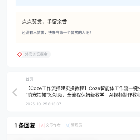
点点赞赏，手留余香
还没有人赞赏，快来当第一个赞赏的人吧！
外卖浏览掘金
首页
【Coze工作流搭建实操教程】Coze智能体工作流一键
“萌宠摆摊“短视频，全流程保姆级教学—AI视频制作教程_
创作_AI短片_AI脚本_AI绘画_AIGC人工智能！
2025-10-25 8:13:37
1 条回复
文章作者
管理员
A
M