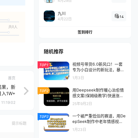
4月29日
九川
14
4月22日
共0人
签到排行
随机推荐
视频号带货6.0新风口！一套
TOP1
专为小白设计的新玩法，暴力
起号，第二天就能躺赚收益
1月3日
首页
结果，新
用Deepseek制作暖心治愈情
TOP2
入1W+
感文案(保姆级教学)快速涨
粉，多平台变现
 11:19:02
25年9月2日
一个被严重低估的赛道，用De
TOP3
epSeek制作中老年情感视
提示标题
频，条条作品上热门!
1月23日