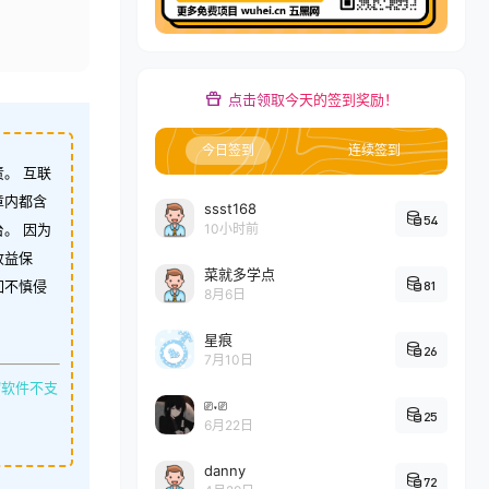
点击领取今天的签到奖励！
今日签到
连续签到
。 互联
章内都含
ssst168
54
。 因为
10小时前
收益保
菜就多学点
如不慎侵
81
8月6日
星痕
26
7月10日
缩软件不支
⎚˕⎚
25
6月22日
danny
72