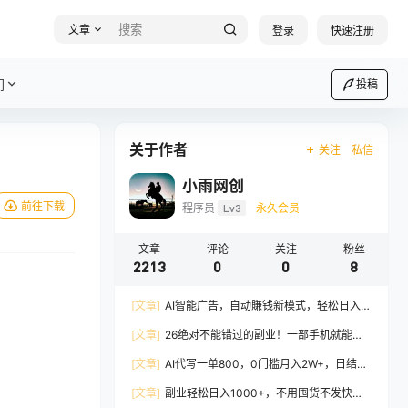
文章
登录
快速注册
们
投稿
关于作者
关注
私信
小雨网创
前往下载
程序员
Lv3
永久会员
文章
评论
关注
粉丝
2213
0
0
8
[文章]
AI智能广告，自动賺钱新模式，轻松日入
500+，主业副业都可做，适合任何人群
[文章]
26绝对不能错过的副业！一部手机就能操
作，保底日入500+，长期稳定可做！
[文章]
AI代写一单800，0门槛月入2W+，日结不
压款，长期可干
[文章]
副业轻松日入1000+，不用囤货不发快