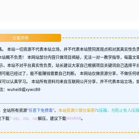
文章声明
。 本站一切资源不代表本站立场，并不代表本站赞同其观点和对其真实性负责
本站概不负责！ 本网站部分内容只做项目揭秘，无法一对一教学指导，每篇文
示，本站不对平台真实性负责，站长建议大家自己根据项目关键词自己选择平台
期可能已经过了，能不能赚钱需要自己判断。 本网站仅做资源分享，不做任何
家可以认真学习。 本站所有资料均来自互联网公开分享，并不代表本站立场，
uhei9或xywc89
。
全站所有资源
“
任意下免费看
”。
本站资源少部分采用
7z压缩，
为防止有人压
议下载
7-zip
，zip、rar
解压，建议下载
WinRAR
。