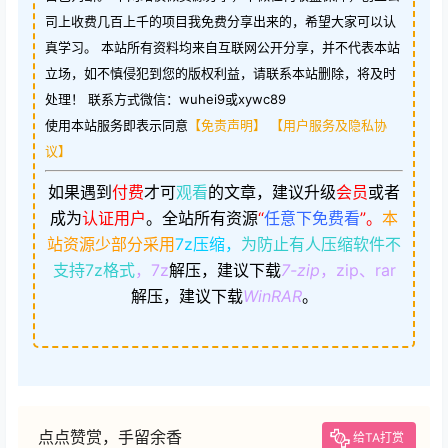
司上收费几百上千的项目我免费分享出来的，希望大家可以认
真学习。 本站所有资料均来自互联网公开分享，并不代表本站
立场，如不慎侵犯到您的版权利益，请联系本站删除，将及时
处理！ 联系方式微信：wuhei9或xywc89
使用本站服务即表示同意
【免责声明】
【用户服务及隐私协
议】
如果遇到
付费
才可
观看
的文章，建议升级
会员
或者
成为
认证用户
。
全站所有资源
“
任意下免费看
”。
本
站资源少部分采用
7z压缩，
为防止有人压缩软件不
支持7z格式
，7z
解压，建议下载
7-zip
，zip、rar
解压，建议下载
WinRAR
。
点点赞赏，手留余香
给TA打赏