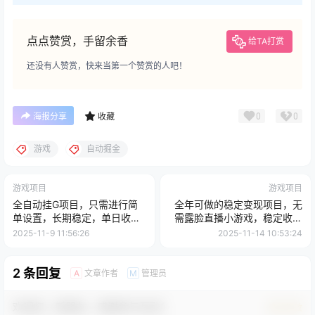
点点赞赏，手留余香
给TA打赏
还没有人赞赏，快来当第一个赞赏的人吧！
0
0
海报分享
收藏
游戏
自动掘金
游戏项目
游戏项目
全自动挂G项目，只需进行简
全年可做的稳定变现项目，无
单设置，长期稳定，单日收益
需露脸直播小游戏，稳定收益
1k+
高，日入1k+，零门槛轻松入
2025-11-9 11:56:26
2025-11-14 10:53:24
局
2 条回复
文章作者
管理员
A
M
欢迎您，新朋友，感谢参与互动！
确认修改