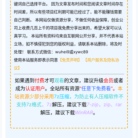
键词自己选择平台。 因为文章发布时间和您阅读文章时间存在
时间差，所以有些项目红利期可能已经过了，能不能赚钱需要
自己判断。 本网站仅做资源分享，不做任何收益保障，创业公
司上收费几百上千的项目我免费分享出来的，希望大家可以认
真学习。 本站所有资料均来自互联网公开分享，并不代表本站
立场，如不慎侵犯到您的版权利益，请联系本站删除，将及时
处理！ 联系方式微信：wuhei9或xywc89
使用本站服务即表示同意
【免责声明】
【用户服务及隐私协
议】
如果遇到
付费
才可
观看
的文章，建议升级
会员
或者
成为
认证用户
。
全站所有资源
“
任意下免费看
”。
本
站资源少部分采用
7z压缩，
为防止有人压缩软件不
支持7z格式
，7z
解压，建议下载
7-zip
，zip、rar
解压，建议下载
WinRAR
。