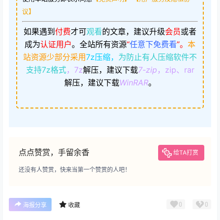
议】
如果遇到
付费
才可
观看
的文章，建议升级
会员
或者
成为
认证用户
。
全站所有资源
“
任意下免费看
”。
本
站资源少部分采用
7z压缩，
为防止有人压缩软件不
支持7z格式
，7z
解压，建议下载
7-zip
，zip、rar
解压，建议下载
WinRAR
。
点点赞赏，手留余香
给TA打赏
还没有人赞赏，快来当第一个赞赏的人吧！
0
0
海报分享
收藏