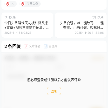
AI
今日头条
今日头条
今日头条
今日头条赚钱天花板！微头条
头条变现，AI一键改写、一键
+文章+视频三重暴力玩法，小
查重、小白可做，轻松日入
白照搬也能日入2000+
1000+
2025-11-15 8:03:23
2025-11-20 11:34:06
2 条回复
文章作者
管理员
A
M
欢迎您，新朋友，感谢参与互动！
确认修改
您必须登录或注册以后才能发表评论
登录