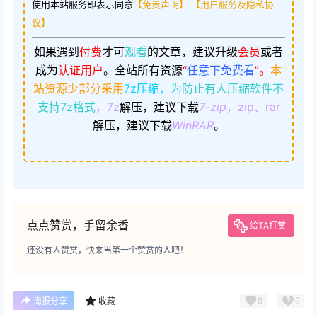
使用本站服务即表示同意
【免责声明】
【用户服务及隐私协
议】
如果遇到
付费
才可
观看
的文章，建议升级
会员
或者
成为
认证用户
。
全站所有资源
“
任意下免费看
”。
本
站资源少部分采用
7z压缩，
为防止有人压缩软件不
支持7z格式
，7z
解压，建议下载
7-zip
，zip、rar
解压，建议下载
WinRAR
。
点点赞赏，手留余香
给TA打赏
还没有人赞赏，快来当第一个赞赏的人吧！
0
0
海报分享
收藏