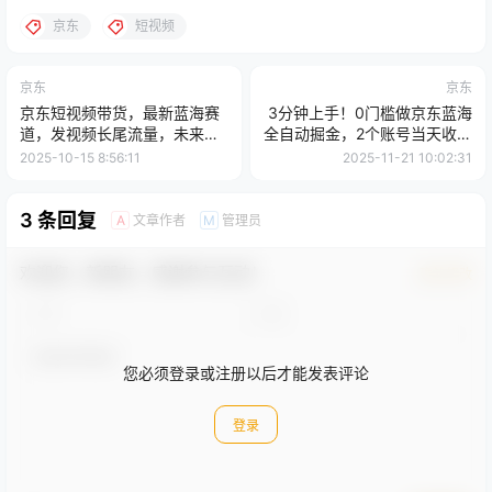
京东
短视频
京东
京东
京东短视频带货，最新蓝海赛
3分钟上手！0门槛做京东蓝海
道，发视频长尾流量，未来几
全自动掘金，2个账号当天收益
年躺赚被动收益，全程从0-1详
3张+，小白闭眼冲
2025-10-15 8:56:11
2025-11-21 10:02:31
细讲解
3 条回复
文章作者
管理员
A
M
欢迎您，新朋友，感谢参与互动！
确认修改
您必须登录或注册以后才能发表评论
登录