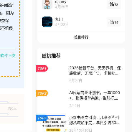
danny
72
章内都含
4月29日
。 因为
九川
收益保
14
4月22日
如不慎侵
签到排行
随机推荐
缩软件不支
2026最新平台，无需养机，保
TOP1
底收益，无限广告，多机批量
操作，一天轻松200+
5月21日
AI代写商业计划书，一单1000
TOP2
+，提供接单渠道，告别打工
2月1日
共0人
小红书图文引流，几张图片引
TOP3
爆私域加不完，单日引流300
＋创业粉
25年10月10日