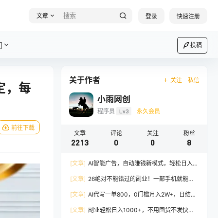
文章
登录
快速注册
们
投稿
关于作者
关注
私信
定，每
小雨网创
程序员
Lv3
永久会员
前往下载
文章
评论
关注
粉丝
2213
0
0
8
[文章]
AI智能广告，自动賺钱新模式，轻松日入
500+，主业副业都可做，适合任何人群
[文章]
26绝对不能错过的副业！一部手机就能操
作，保底日入500+，长期稳定可做！
[文章]
AI代写一单800，0门槛月入2W+，日结不
压款，长期可干
[文章]
副业轻松日入1000+，不用囤货不发快