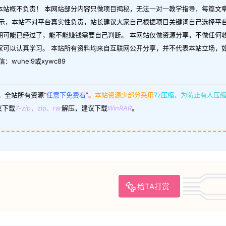
本站概不负责！ 本网站部分内容只做项目揭秘，无法一对一教学指导，每篇文
示，本站不对平台真实性负责，站长建议大家自己根据项目关键词自己选择平台
期可能已经过了，能不能赚钱需要自己判断。 本网站仅做资源分享，不做任何
家可以认真学习。 本站所有资料均来自互联网公开分享，并不代表本站立场，
uhei9或xywc89
。
全站所有资源
“
任意下免费看
”。
本站资源少部分采用
7z压缩，
为防止有人压
议下载
7-zip
，zip、rar
解压，建议下载
WinRAR
。
给TA打赏