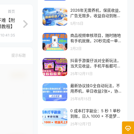
2026年无需养机，保底收益，
首页
广告无限多，收益自动到账，
不难【附
多机一天200+
5月15日
频教程】
10:41:35
商品视频审核项目，随时随地
有手机就做，20秒完成一单，
单日收4张
2月2日
提示标题
抖音手游蛋仔派对全新玩法，
当天见收益，手机平板都可以
操作，一天十分钟也日入多张
25年12月11日
确认修改
最新协议挂G全自动玩法，不
用养机，单日收益2张+，协议
脚本+使用教程【揭秘】
25年8月15日
0 成本打字副业：5 秒 1 单秒
到账，日入 1000 + 不是梦，
收益无上限！
25年12月7日