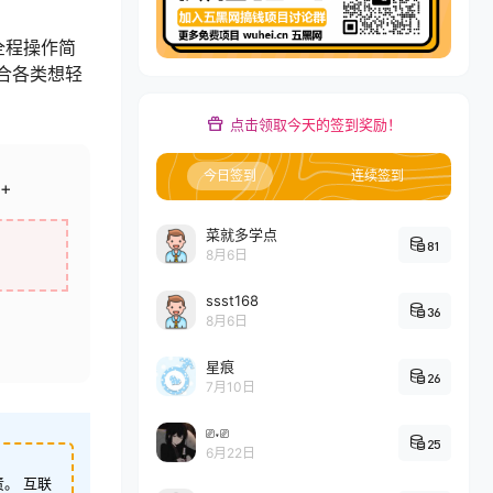
全程操作简
合各类想轻
点击领取今天的签到奖励！
今日签到
连续签到
+
菜就多学点
81
8月6日
ssst168
36
8月6日
星痕
26
7月10日
⎚˕⎚
25
6月22日
。 互联