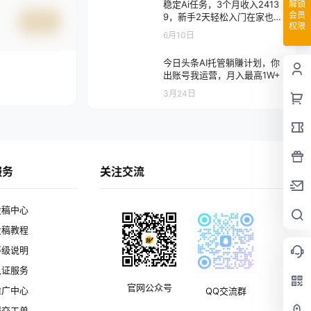
解锁
稳定Ai任务，3个月收入2413
会员
9，新手2天轻松入门在家也可
提交
权限
以接任务！
6月10日
今日头条AI托管躺賺计划，你
出账号我运营，月入最高1W+
3月24日
服务
关注交流
投稿中心
投稿教程
等级说明
认证服务
官网公众号
推广中心
QQ交流群
提交工单