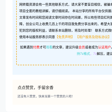
网转载资源会有一些其他联系方式，请大家不要盲目相信，被骗
项目全套的教程讲解，请仔细阅读。 本站分享的所有平台仅供展
文章发布时间和您阅读文章时间存在时间差，所以有些项目红利
障，创业公司上收费几百上千的项目我免费分享出来的，希望大
犯到您的版权利益，请联系本站删除，将及时处理！ 联系方式微信：w
使用本站服务即表示同意
【免责声明】
【用户服务及隐私协议】
如果遇到
付费
才可
观看
的文章，建议升级
会员
或者成为
认证用户
持7z格式
，7z
解压，建
点点赞赏，手留余香
还没有人赞赏，快来当第一个赞赏的人吧！