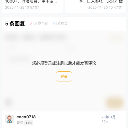
1000+，蓝海项目，单子做不
季，日入多张，永久可做
完，提供接单渠道！
2025-11-28 10:57:07
2025-11-30 10:47:01
5 条回复
文章作者
管理员
A
M
欢迎您，新朋友，感谢参与互动！
确认修改
您必须登录或注册以后才能发表评论
登录
提交
coco0718
25年11月
29日
菜鸟
Lv0