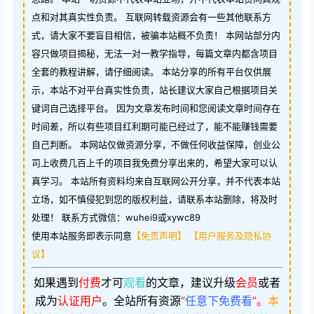
点和对其真实性负责。 互联网转载资源会有一些其他联系方
式，请大家不要盲目相信，被骗本站概不负责！ 本网站部分内
容只做项目揭秘，无法一对一教学指导，每篇文章内都含项目
全套的教程讲解，请仔细阅读。 本站分享的所有平台仅供展
示，本站不对平台真实性负责，站长建议大家自己根据项目关
键词自己选择平台。 因为文章发布时间和您阅读文章时间存在
时间差，所以有些项目红利期可能已经过了，能不能赚钱需要
自己判断。 本网站仅做资源分享，不做任何收益保障，创业公
司上收费几百上千的项目我免费分享出来的，希望大家可以认
真学习。 本站所有资料均来自互联网公开分享，并不代表本站
立场，如不慎侵犯到您的版权利益，请联系本站删除，将及时
处理！ 联系方式微信：wuhei9或xywc89
使用本站服务即表示同意
【免责声明】
【用户服务及隐私协
议】
如果遇到
付费
才可
观看
的文章，建议升级
会员
或者
成为
认证用户
。
全站所有资源
“
任意下免费看
”。
本