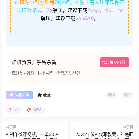
站资源少部分采用
7z压缩，
为防止有人压缩软件不
支持7z格式
，7z
解压，建议下载
7-zip
，zip、rar
解压，建议下载
WinRAR
。
点点赞赏，手留余香
给TA打赏
还没有人赞赏，快来当第一个赞赏的人吧！
0
0
海报分享
收藏
AI
即梦
AI项目
AI项目
AI制作微课视频，一单300-
2025年做AI代写教案，年底旺