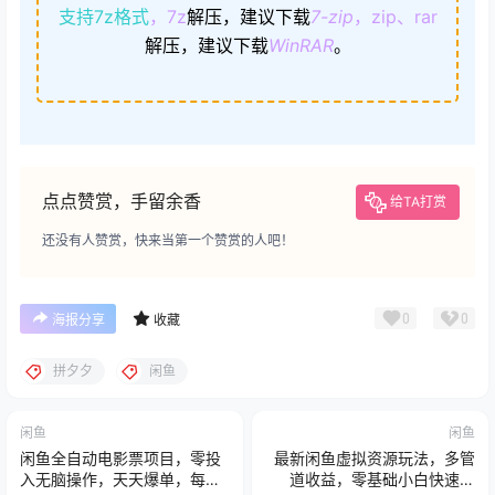
支持7z格式
，7z
解压，建议下载
7-zip
，zip、rar
解压，建议下载
WinRAR
。
点点赞赏，手留余香
给TA打赏
还没有人赞赏，快来当第一个赞赏的人吧！
0
0
海报分享
收藏
拼夕夕
闲鱼
闲鱼
闲鱼
闲鱼全自动电影票项目，零投
最新闲鱼虚拟资源玩法，多管
入无脑操作，天天爆单，每日
道收益，零基础小白快速上