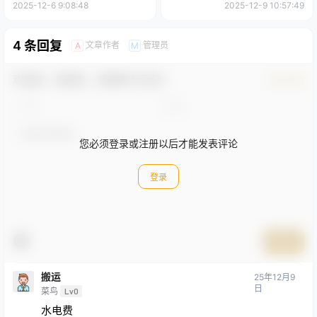
稳定收益3张
手，每天两小时月收入过万
2025-12-6 9:08:48
2025-12-9 10:57:49
4 条回复
文章作者
管理员
A
M
欢迎您，新朋友，感谢参与互动！
确认修改
您必须登录或注册以后才能发表评论
登录
提交
搬运
25年12月9
日
菜鸟
Lv0
水电费