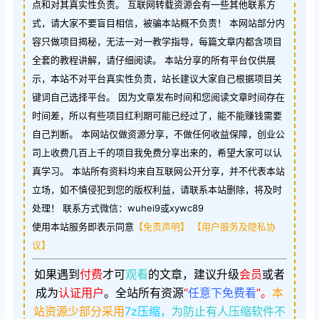
点和对其真实性负责。 互联网转载资源会有一些其他联系方
式，请大家不要盲目相信，被骗本站概不负责！ 本网站部分内
容只做项目揭秘，无法一对一教学指导，每篇文章内都含项目
全套的教程讲解，请仔细阅读。 本站分享的所有平台仅供展
示，本站不对平台真实性负责，站长建议大家自己根据项目关
键词自己选择平台。 因为文章发布时间和您阅读文章时间存在
时间差，所以有些项目红利期可能已经过了，能不能赚钱需要
自己判断。 本网站仅做资源分享，不做任何收益保障，创业公
司上收费几百上千的项目我免费分享出来的，希望大家可以认
真学习。 本站所有资料均来自互联网公开分享，并不代表本站
立场，如不慎侵犯到您的版权利益，请联系本站删除，将及时
处理！ 联系方式微信：wuhei9或xywc89
使用本站服务即表示同意
【免责声明】
【用户服务及隐私协
议】
如果遇到
付费
才可
观看
的文章，建议升级
会员
或者
成为
认证用户
。
全站所有资源
“
任意下免费看
”。
本
站资源少部分采用
7z压缩，
为防止有人压缩软件不