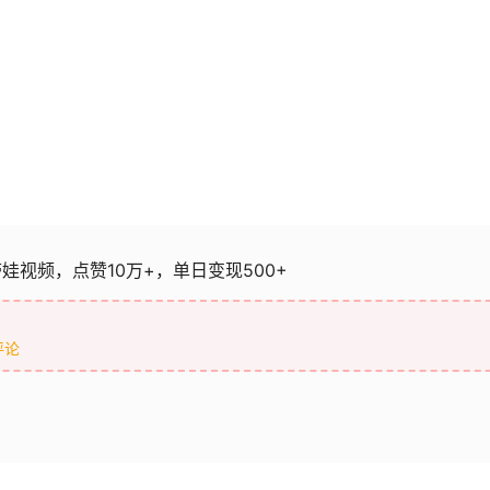
娃视频，点赞10万+，单日变现500+
评论