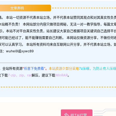
文章声明
。 本站一切资源不代表本站立场，并不代表本站赞同其观点和对其真实性负责
本站概不负责！ 本网站部分内容只做项目揭秘，无法一对一教学指导，每篇文
示，本站不对平台真实性负责，站长建议大家自己根据项目关键词自己选择平台
期可能已经过了，能不能赚钱需要自己判断。 本网站仅做资源分享，不做任何
家可以认真学习。 本站所有资料均来自互联网公开分享，并不代表本站立场，
uhei9或xywc89
。
全站所有资源
“
任意下免费看
”。
本站资源少部分采用
7z压缩，
为防止有人压
议下载
7-zip
，zip、rar
解压，建议下载
WinRAR
。
给TA打赏