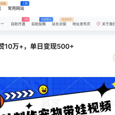
移动端
工具
载
常用网站
VIP
点击进入
资源同步
粉
自助开通
自助投稿
站长对接
地址发布页
关于我
10万+，单日变现500+