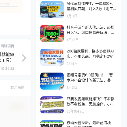
AI代写制作PPT，一单800+，
暴利风口期，月入2万【附工
具】
1月3日
抖音手游全新大佬玩法，轻松
日入1k，风口信息差玩法，当
天见收益，小白一部手机可操
1月17日
作
网赚项目
206独家暴利，拼多多虚拟AI
机就能做
店，不用选品，月稳定1-2W，
家工具】
可副业全职！
2月4日
10:36:22
视频号带货6.0新风口！一套
专为小白设计的新玩法，暴力
起号，第二天就能躺赚收益
1月3日
提示标题
只要发视频就能赚钱？不看播
放不看粉丝，无脑操作，小白
确认修改
轻松上手，一天1000+
25年9月2日
移动云盘拉新，最新蓝海项