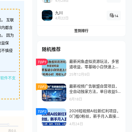
4月29日
九川
14
4月22日
。 互联
章内都含
签到排行
。 因为
收益保
随机推荐
如不慎侵
最新闲鱼虚拟资源玩法，多管
TOP1
道收益，零基础小白快速上
手，每天两小时月收入过万
25年12月9日
缩软件不支
最新视频广告联盟自营项目，
TOP2
全自动独家方法，单日收益50
0+，从0-1教程，全程无需人
6月18日
工值守
2026短视频AI拉新红利项目，
TOP3
0门槛0粉丝，新手月入直接过
1W
4月24日
共0人