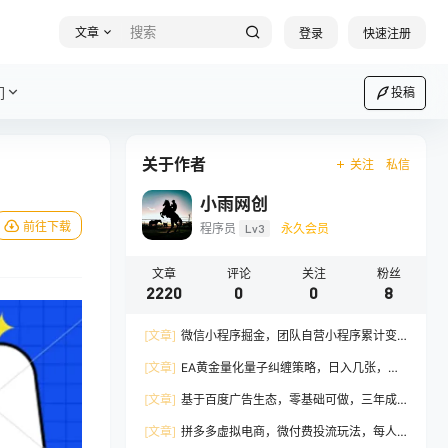
文章
登录
快速注册
们
投稿
关于作者
关注
私信
小雨网创
前往下载
程序员
Lv3
永久会员
文章
评论
关注
粉丝
2220
0
0
8
[文章]
微信小程序掘金，团队自营小程序累计变
现38W+，稳定运营三年，一部手机即可操作
[文章]
EA黄金量化量子纠缠策略，日入几张，全
自动賺美金，全程不用手动操作！
[文章]
基于百度广告生态，零基础可做，三年成
熟广告挂G变现项目，独立IP挂G，安全不封号
[文章]
拼多多虚拟电商，微付费投流玩法，每人