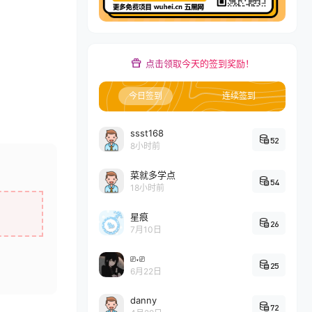
点击领取今天的签到奖励！
今日签到
连续签到
ssst168
52
8小时前
菜就多学点
54
18小时前
星痕
26
7月10日
⎚˕⎚
25
6月22日
danny
72