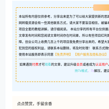
本站所有内容仅供参考，分享出来是为了可以给大家提供新的思路
网转载资源会有一些其他联系方式，请大家不要盲目相信，被骗
项目全套的教程讲解，请仔细阅读。 本站分享的所有平台仅供展
文章发布时间和您阅读文章时间存在时间差，所以有些项目红利
障，创业公司上收费几百上千的项目我免费分享出来的，希望大
犯到您的版权利益，请联系本站删除，将及时处理！ 联系方式微信：w
使用本站服务即表示同意
【免责声明】
【用户服务及隐私协议】
如果遇到
付费
才可
观看
的文章，建议升级
会员
或者成为
认证用户
持7z格式
，7z
解压，建
点点赞赏，手留余香