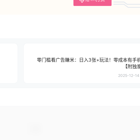
零门槛看广告賺米：日入3张+玩法！零成本有手
【附独
2025-12-14 