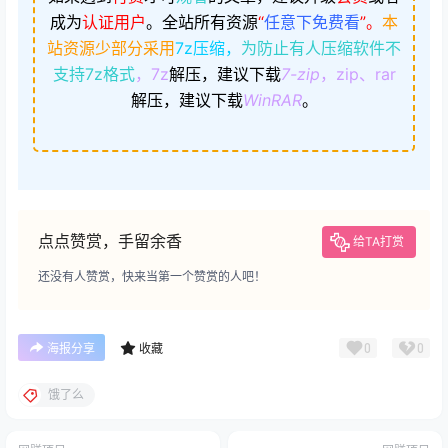
成为
认证用户
。
全站所有资源
“
任意下免费看
”。
本
站资源少部分采用
7z压缩，
为防止有人压缩软件不
支持7z格式
，7z
解压，建议下载
7-zip
，zip、rar
解压，建议下载
WinRAR
。
点点赞赏，手留余香
给TA打赏
还没有人赞赏，快来当第一个赞赏的人吧！
0
0
海报分享
收藏
饿了么