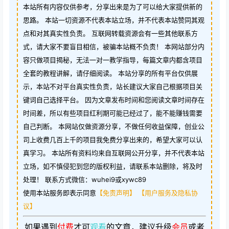
本站所有内容仅供参考，分享出来是为了可以给大家提供新的
思路。 本站一切资源不代表本站立场，并不代表本站赞同其观
点和对其真实性负责。 互联网转载资源会有一些其他联系方
式，请大家不要盲目相信，被骗本站概不负责！ 本网站部分内
容只做项目揭秘，无法一对一教学指导，每篇文章内都含项目
全套的教程讲解，请仔细阅读。 本站分享的所有平台仅供展
示，本站不对平台真实性负责，站长建议大家自己根据项目关
键词自己选择平台。 因为文章发布时间和您阅读文章时间存在
时间差，所以有些项目红利期可能已经过了，能不能赚钱需要
自己判断。 本网站仅做资源分享，不做任何收益保障，创业公
司上收费几百上千的项目我免费分享出来的，希望大家可以认
真学习。 本站所有资料均来自互联网公开分享，并不代表本站
立场，如不慎侵犯到您的版权利益，请联系本站删除，将及时
处理！ 联系方式微信：wuhei9或xywc89
使用本站服务即表示同意
【免责声明】
【用户服务及隐私协
议】
如果遇到
付费
才可
观看
的文章，建议升级
会员
或者