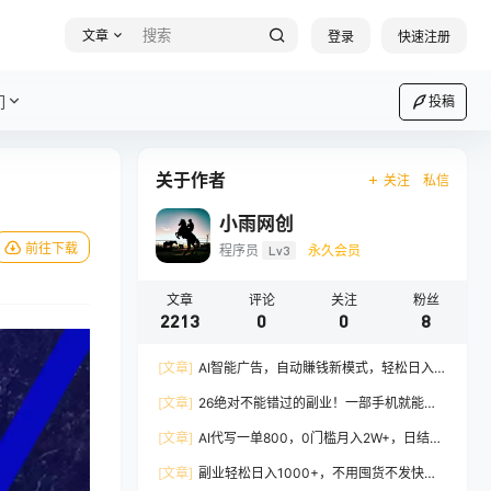
文章
登录
快速注册
们
投稿
关于作者
关注
私信
小雨网创
前往下载
程序员
Lv3
永久会员
文章
评论
关注
粉丝
2213
0
0
8
[文章]
AI智能广告，自动賺钱新模式，轻松日入
500+，主业副业都可做，适合任何人群
[文章]
26绝对不能错过的副业！一部手机就能操
作，保底日入500+，长期稳定可做！
[文章]
AI代写一单800，0门槛月入2W+，日结不
压款，长期可干
[文章]
副业轻松日入1000+，不用囤货不发快