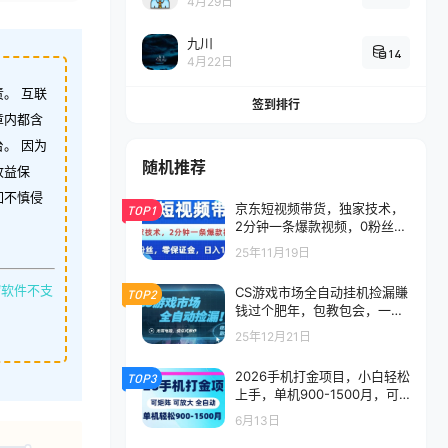
4月29日
九川
14
4月22日
。 互联
签到排行
章内都含
。 因为
随机推荐
收益保
如不慎侵
京东短视频带货，独家技术，
TOP1
2分钟一条爆款视频，0粉丝，
0保证金，操作简单，日入1k
25年11月19日
缩软件不支
CS游戏市场全自动挂机捡漏賺
TOP2
钱过个肥年，包教包会，一部
手机轻松日入5张+
25年12月21日
2026手机打金项目，小白轻松
TOP3
上手，单机900-1500月，可
矩阵可放大
6月13日