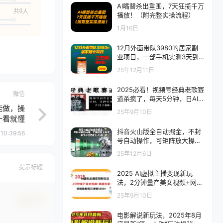
AI嘴替杀出重围，7天狂揽千万
共0人
播放！（附完整实操流程）
1月16日
12月外面带队3980的居家副
业项目，一部手机实测3天到
账9张+，首发教程
25年12月11日
2025必看！视频号经典老歌赛
微信
道杀疯了，每天5分钟，日AI
能做，操
原创超简单，赚500+不是
25年9月10日
梦！
一看就懂
抖音火山版全自动掘金，不封
10:39:56
号自动操作，可矩阵放大操
作，新手小白也能日入5张
25年12月6日
提示标题
2025 AI虚拟主播变现新玩
法，2分钟量产美女视频+网盘
拉新，保姆级教程日净赚5000
25年9月10日
确认修改
+
电影解说新玩法，2025年8月