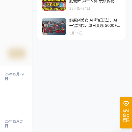
底最新“第一人称”玩法揭秘：9
个视频涨粉80万！(AI教程全
25年8月31日
套)
纯原创美女 AI 壁纸玩法，AI
一键制作，单日变现 5000+，
纯小白一看就会
5月14日
提交
25年12月19
日
解锁
会员
权限
25年12月21
日