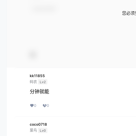
您必须
kk11855
码农
Lv2
分钟就能
0
0
coco0718
菜鸟
Lv0