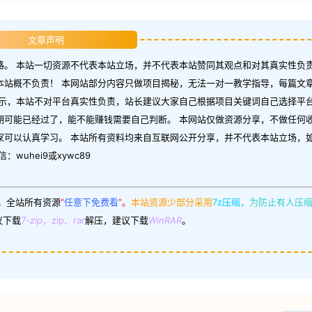
文章声明
。 本站一切资源不代表本站立场，并不代表本站赞同其观点和对其真实性负责
本站概不负责！ 本网站部分内容只做项目揭秘，无法一对一教学指导，每篇文
示，本站不对平台真实性负责，站长建议大家自己根据项目关键词自己选择平台
期可能已经过了，能不能赚钱需要自己判断。 本网站仅做资源分享，不做任何
家可以认真学习。 本站所有资料均来自互联网公开分享，并不代表本站立场，
uhei9或xywc89
。
全站所有资源
“
任意下免费看
”。
本站资源少部分采用
7z压缩，
为防止有人压
议下载
7-zip
，zip、rar
解压，建议下载
WinRAR
。