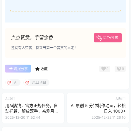
点点赞赏，手留余香
给TA打赏
还没有人赞赏，快来当第一个赞赏的人吧！
0
0
海报分享
收藏
AI
风口项目
AI项目
AI项目
用Ai搞钱，官方正规任务，自
AI 原创 5 分钟制作动画，轻松
动托管，解放双手，亲测月入
日入 1000+
4k+
2025-12-20 11:52:44
2025-12-22 11:26:10