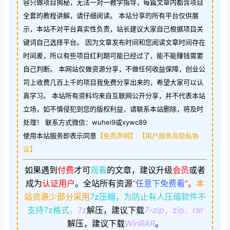
容只做项目揭秘，无法一对一教学指导，每篇文章内都含项目
全套的教程讲解，请仔细阅读。 本站分享的所有平台仅供展
示，本站不对平台真实性负责，站长建议大家自己根据项目关
键词自己选择平台。 因为文章发布时间和您阅读文章时间存在
时间差，所以有些项目红利期可能已经过了，能不能赚钱需要
自己判断。 本网站仅做资源分享，不做任何收益保障，创业公
司上收费几百上千的项目我免费分享出来的，希望大家可以认
真学习。 本站所有资料均来自互联网公开分享，并不代表本站
立场，如不慎侵犯到您的版权利益，请联系本站删除，将及时
处理！ 联系方式微信：wuhei9或xywc89
使用本站服务即表示同意
【免责声明】
【用户服务及隐私协
议】
如果遇到
付费
才可
观看
的文章，建议升级
会员
或者
成为
认证用户
。
全站所有资源
“
任意下免费看
”。
本
站资源少部分采用
7z压缩，
为防止有人压缩软件不
支持7z格式
，7z
解压，建议下载
7-zip
，zip、rar
解压，建议下载
WinRAR
。