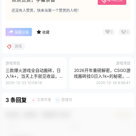
还没有人赞赏，快来当第一个赞赏的人吧！
0
0
海报分享
收藏
游戏
游戏项目
游戏项目
三款爆火游戏全自动搬砖，日
2026开年重磅解密，CSGO游
入1k+，当天上手就见收益，
戏搬砖挂G日入1k+的秘密，把
可批量矩阵无限放大
倒狗的底裤扒干
2025-12-23 10:08:18
2025-12-26 8:56:47
3 条回复
文章作者
管理员
A
M
欢迎您，新朋友，感谢参与互动！
确认修改