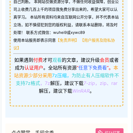
自己判断。 本网站仅做资源分享，不做任何收益保障，创业公
司上收费几百上千的项目我免费分享出来的，希望大家可以认
真学习。 本站所有资料均来自互联网公开分享，并不代表本站
立场，如不慎侵犯到您的版权利益，请联系本站删除，将及时
处理！ 联系方式微信：wuhei9或xywc89
使用本站服务即表示同意
【免责声明】
【用户服务及隐私协
议】
如果遇到
付费
才可
观看
的文章，建议升级
会员
或者
成为
认证用户
。
全站所有资源
“
任意下免费看
”。
本
站资源少部分采用
7z压缩，
为防止有人压缩软件不
支持7z格式
，7z
解压，建议下载
7-zip
，zip、rar
解压，建议下载
WinRAR
。
点点赞赏，手留余香
给TA打赏