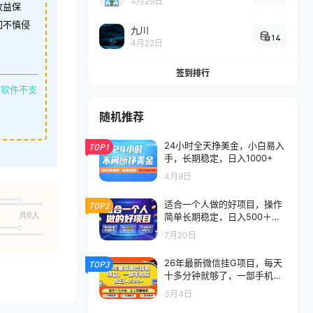
4月29日
收益保
如不慎侵
九川
14
4月22日
签到排行
缩软件不支
随机推荐
24小时全天挣美金，小白易入
TOP1
手，长期稳定，日入1000+
4月9日
适合一个人做的好项目，操作
TOP2
共0人
简单长期稳定，日入500＋自
动运行，实操落地好项目
7月20日
26年最新微信挂G项目，每天
TOP3
十多分钟就够了，一部手机，
轻松日入5张
3月4日