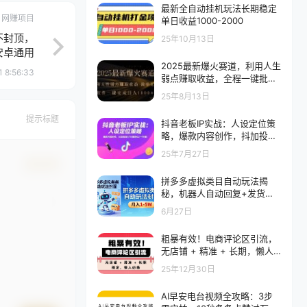
最新全自动挂机玩法长期稳定
网赚项目
单日收益1000-2000
不封顶，
25年10月13日
安卓通用
2025最新爆火赛道，利用人生
 8:56:33
弱点赚取收益，全程一键批量
制作
25年8月13日
提示标题
抖音老板IP实战：人设定位策
略，爆款内容创作，抖加投放
(7大模块62+节课)
25年7月27日
确认修改
拼多多虚拟类目自动玩法揭
秘，机器人自动回复+发货，
新手也能轻松月入 1-5W
6月27日
粗暴有效！电商评论区引流，
无店铺 + 精准 + 长期，懒人
必备
25年12月30日
AI早安电台视频全攻略：3步