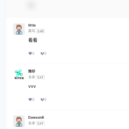
little
菜鸟
Lv0
看看
0
0
豫印
业余
Lv1
vvv
0
0
Dawson8
业余
Lv1