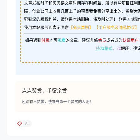
文章发布时间和您阅读文章时间存在时间差，所以有些项目红利
障，创业公司上收费几百上千的项目我免费分享出来的，希望大
犯到您的版权利益，请联系本站删除，将及时处理！ 联系方式微信：w
使用本站服务即表示同意
【免责声明】
【用户服务及隐私协议】
如果遇到
付费
才可
观看
的文章，建议升级
会员
或者成为
认证用户
持7z格式
，7z
解压，建
点点赞赏，手留余香
还没有人赞赏，快来当第一个赞赏的人吧！
AI