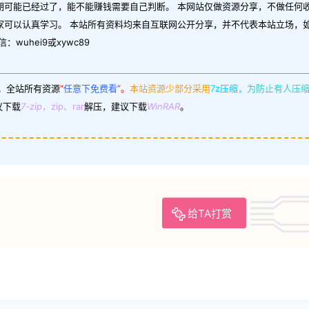
期可能已经过了，能不能赚钱需要自己判断。 本网站仅做资源分享，不做任何
家可以认真学习。 本站所有资料均来自互联网公开分享，并不代表本站立场，
uhei9或xywc89
。
全站所有资源
“
任意下免费看
”。
本站资源少部分采用
7z压缩，
为防止有人压
议下载
7-zip
，zip、rar
解压，建议下载
WinRAR
。
给TA打赏