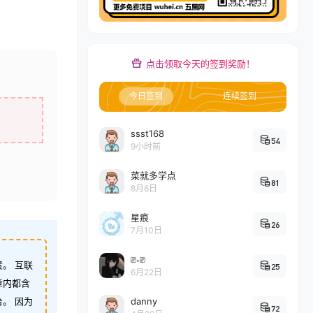
点击领取今天的签到奖励！
今日签到
连续签到
ssst168
54
9小时前
菜就多学点
81
8月6日
星痕
26
7月10日
⎚˕⎚
。 互联
25
6月22日
章内都含
。 因为
danny
72