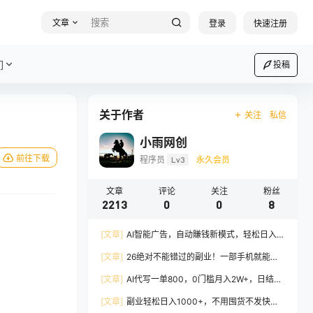
文章
登录
快速注册
们
投稿
关于作者
关注
私信
小雨网创
前往下载
程序员
Lv3
永久会员
文章
评论
关注
粉丝
2213
0
0
8
[文章]
AI智能广告，自动賺钱新模式，轻松日入
500+，主业副业都可做，适合任何人群
[文章]
26绝对不能错过的副业！一部手机就能操
作，保底日入500+，长期稳定可做！
[文章]
AI代写一单800，0门槛月入2W+，日结不
压款，长期可干
[文章]
副业轻松日入1000+，不用囤货不发快