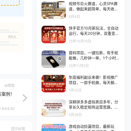
视频号巨火赛道，心灵SPA赛
道，做起来超简单，每天收益
800+！
6月4日
快手官方10月新玩法，全自动
运行，每天20分钟，双重变
共0人
现，当天收益2张+
25年10月15日
首码项目，一键拉新，有手就
能做，几秒钟一单，1个小时单
号可60+，认真做每天5张+收
25年11月5日
益
年底福利副业来袭！影视推广
项目，一部手机做，每天躺入
AI项目
几十到1张
1月10日
万案例！
深耕拼多多虚拟类目多年，分
享长久稳定矩阵运营思路，普
 9:43:20
通人实操日入1K+
5月26日
游戏自动捡漏项目，最新玩
提示标题