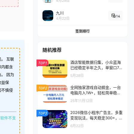
4月29日
九川
14
4月22日
签到排行
随机推荐
。 互联
酒店智能数据归集，小众蓝海
TOP1
章内都含
已经稳定半年之久，单窗口70
+零成本矩阵开干
。 因为
5月28日
收益保
全网独家游戏自动掘金，一台
TOP2
如不慎侵
电脑月入1W+，轻松简单稳
定，适合新手小白
25年11月12日
2026微信小程序广告主，多重
TOP3
变现玩法，每天稳定300+，
缩软件不支
长期稳定
6月22日