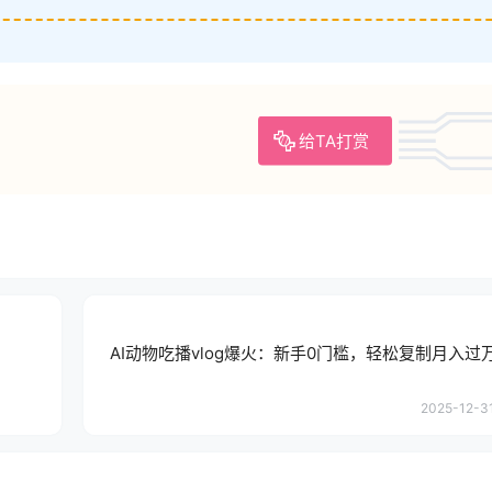
给TA打赏
AI动物吃播vlog爆火：新手0门槛，轻松复制月入过
2025-12-31