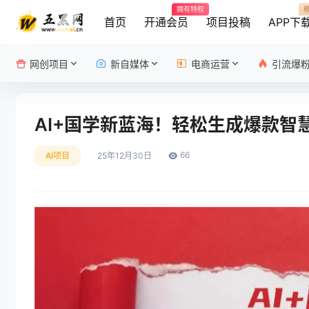
拥有特权
首页
开通会员
项目投稿
APP下
网创项目
新自媒体
电商运营
引流爆
AI+国学新蓝海！轻松生成爆款智
66
AI项目
25年12月30日