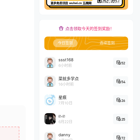
点击领取今天的签到奖励！
今日签到
连续签到
ssst168
52
6小时前
菜就多学点
54
16小时前
星痕
26
7月10日
⎚˕⎚
25
6月22日
danny
72