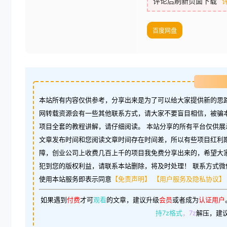
评论后刷新页面下载
百度网盘
本站所有内容仅供参考，分享出来是为了可以给大家提供新的思路
网转载资源会有一些其他联系方式，请大家不要盲目相信，被骗
项目全套的教程讲解，请仔细阅读。 本站分享的所有平台仅供展
文章发布时间和您阅读文章时间存在时间差，所以有些项目红利
障，创业公司上收费几百上千的项目我免费分享出来的，希望大
犯到您的版权利益，请联系本站删除，将及时处理！ 联系方式微信：w
使用本站服务即表示同意
【免责声明】
【用户服务及隐私协议】
如果遇到
付费
才可
观看
的文章，建议升级
会员
或者成为
认证用户
持7z格式
，7z
解压，建