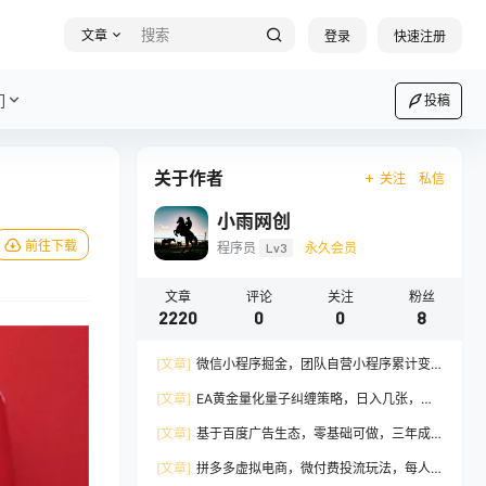
文章
登录
快速注册
们
投稿
关于作者
关注
私信
小雨网创
前往下载
程序员
Lv3
永久会员
文章
评论
关注
粉丝
2220
0
0
8
[文章]
微信小程序掘金，团队自营小程序累计变
现38W+，稳定运营三年，一部手机即可操作
[文章]
EA黄金量化量子纠缠策略，日入几张，全
自动賺美金，全程不用手动操作！
[文章]
基于百度广告生态，零基础可做，三年成
熟广告挂G变现项目，独立IP挂G，安全不封号
[文章]
拼多多虚拟电商，微付费投流玩法，每人