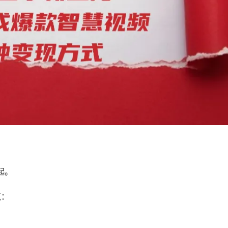
起。
点
：