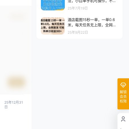
法，小白单手机可操作，不用
玩游戏。新手小白轻松月入1W
25年7月19日
+，操作简单【揭秘】
确认修改
酒店截图15秒一单，一单0.6
米，每天任务无上限，全网首
发可矩阵单日收益3张
25年9月22日
提交
解锁
会员
权限
25年12月31
日