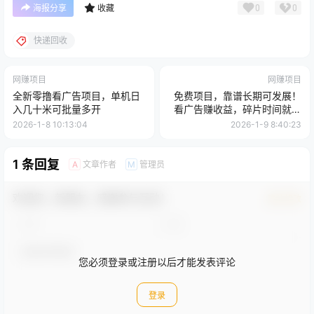
0
0
海报分享
收藏
快递回收
网赚项目
网赚项目
全新零撸看广告项目，单机日
免费项目，靠谱长期可发展！
入几十米可批量多开
看广告赚收益，碎片时间就能
做，日结秒提现，团队无限放
2026-1-8 10:13:04
2026-1-9 8:40:23
大！
1 条回复
文章作者
管理员
A
M
欢迎您，新朋友，感谢参与互动！
确认修改
您必须登录或注册以后才能发表评论
登录