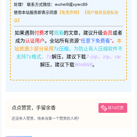
处理！ 联系方式微信：wuhei9或xywc89
使用本站服务即表示同意
【免责声明】
【用户服务及隐私协
议】
如果遇到
付费
才可
观看
的文章，建议升级
会员
或者
成为
认证用户
。
全站所有资源
“
任意下免费看
”。
本
站资源少部分采用
7z压缩，
为防止有人压缩软件不
支持7z格式
，7z
解压，建议下载
7-zip
，zip、rar
解压，建议下载
WinRAR
。
点点赞赏，手留余香
给TA打赏
还没有人赞赏，快来当第一个赞赏的人吧！