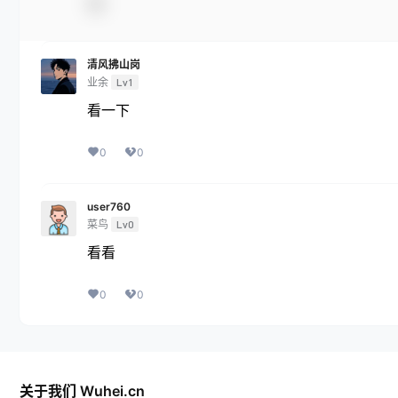
清风拂山岗
业余
Lv1
看一下
0
0
user760
菜鸟
Lv0
看看
0
0
关于我们 Wuhei.cn