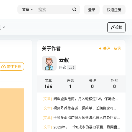
文章
登录
快速注册
们
投稿
关于作者
关注
私信
云叔
前往下载
码农
Lv2
文章
评论
关注
粉丝
164
1
0
0
[文章]
闲鱼虚拟电商，月入轻松过1W，保姆级
SOP教程
[文章]
视频号养生赛道，超简单，长期稳定可
做，有人月入3w+
[文章]
拼多多虚拟店懒人运营法机器人包办回复
发货，月入5W+教程！
[文章]
2026年，一个0成本的暴力项目，靠网盘