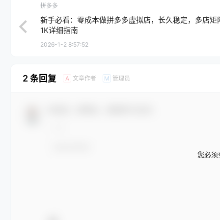
拼多多
新手必看：零成本做拼多多虚拟店，长久稳定，多店矩
1K详细指南
2026-1-2 8:57:52
2 条回复
文章作者
管理员
A
M
欢迎您，新朋友，感谢参与互动！
您必须