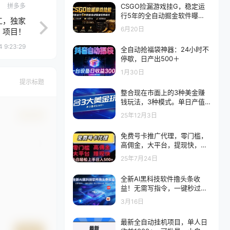
拼多多
CSGO捡漏游戏挂G，稳定运
行5年的全自动掘金软件曝
工，独家
光，小白也可当天学会，当天
6月20日
项目！
见收益，日入500+
4 9:23:29
全自动抢福袋神器：24小时不
停歇，日产出500＋
1月30日
提示标题
整合现在市面上的3种美金赚
钱玩法，3种模式。单日产值·1
00U+
确认修改
25年12月3日
免费号卡推广代理，零门槛，
高佣金，大平台，提现快，小
白轻松上手，日入5张+【揭
25年7月24日
秘】
全新AI黑科技软件撸头条收
益！无需写指令，一键秒过原
创，每天只需半小时，稳定日
3月16日
入3张
最新全自动挂机项目，单人日