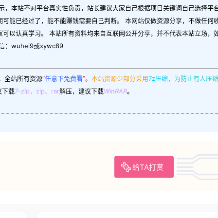
示，本站不对平台真实性负责，站长建议大家自己根据项目关键词自己选择平台
期可能已经过了，能不能赚钱需要自己判断。 本网站仅做资源分享，不做任何
家可以认真学习。 本站所有资料均来自互联网公开分享，并不代表本站立场，
uhei9或xywc89
。
全站所有资源
“
任意下免费看
”。
本站资源少部分采用
7z压缩，
为防止有人压
议下载
7-zip
，zip、rar
解压，建议下载
WinRAR
。
给TA打赏