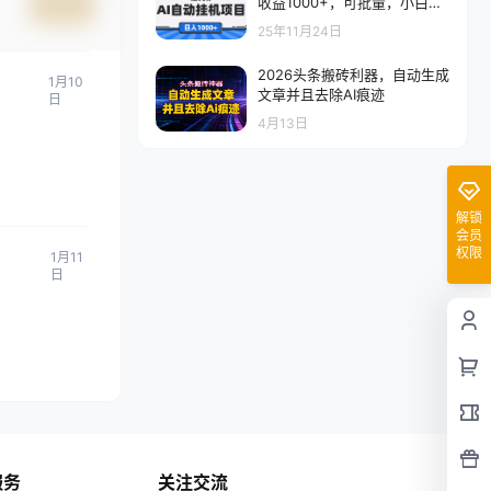
收益1000+，可批量，小白轻
提交
松上手！
25年11月24日
2026头条搬砖利器，自动生成
1月10
文章并且去除AI痕迹
日
4月13日
解锁
会员
权限
1月11
日
服务
关注交流