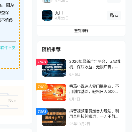
4月29日
。 因为
收益保
九川
14
4月22日
如不慎侵
签到排行
缩软件不支
随机推荐
2026年最新广告平台，无需养
TOP1
机，保底收益，无限广告，多
机操作一天200+
6月5日
番茄小说达人零门槛副业，不
TOP2
用创作基础，轻松日入500
+，碎片化时间稳定增收
8月1日
共0人
抖音视频带货最暴力玩法，利
TOP3
用黑科技纯搬运，一刀不剪，
小白也能爆单，一天600+
25年10月2日