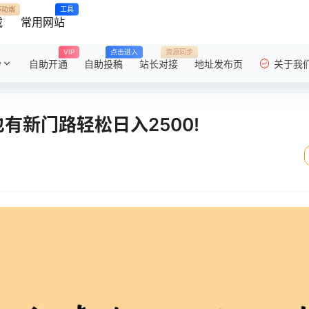
移动端
工具
载
常用网站
VIP
点击进入
资源同步
粉
自助开通
自助投稿
站长对接
地址发布页
关于我
也有新门路轻松日入2500!