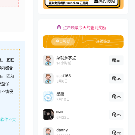
点击领取今天的签到奖励！
今日签到
连续签到
菜就多学点
。 互联
81
14小时前
章内都含
。 因为
ssst168
36
8月6日
收益保
如不慎侵
星痕
26
7月10日
⎚˕⎚
25
6月22日
缩软件不支
danny
72