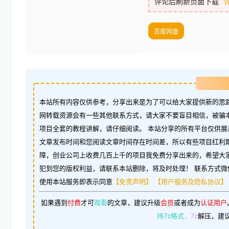
评论后刷新页面下载
百度网盘
本站所有内容仅供参考，分享出来是为了可以给大家提供新的思路
网转载资源会有一些其他联系方式，请大家不要盲目相信，被骗
项目全套的教程讲解，请仔细阅读。 本站分享的所有平台仅供展
文章发布时间和您阅读文章时间存在时间差，所以有些项目红利
障，创业公司上收费几百上千的项目我免费分享出来的，希望大
犯到您的版权利益，请联系本站删除，将及时处理！ 联系方式微信：w
使用本站服务即表示同意
【免责声明】
【用户服务及隐私协议】
如果遇到
付费
才可
观看
的文章，建议升级
会员
或者成为
认证用户
持7z格式
，7z
解压，建