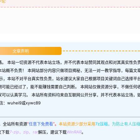
评论
文章声明
。 本站一切资源不代表本站立场，并不代表本站赞同其观点和对其真实性负责
本站概不负责！ 本网站部分内容只做项目揭秘，无法一对一教学指导，每篇文
示，本站不对平台真实性负责，站长建议大家自己根据项目关键词自己选择平台
期可能已经过了，能不能赚钱需要自己判断。 本网站仅做资源分享，不做任何
家可以认真学习。 本站所有资料均来自互联网公开分享，并不代表本站立场，
uhei9或xywc89
。
全站所有资源
“
任意下免费看
”。
本站资源少部分采用
7z压缩，
为防止有人压
议下载
7-zip
，zip、rar
解压，建议下载
WinRAR
。