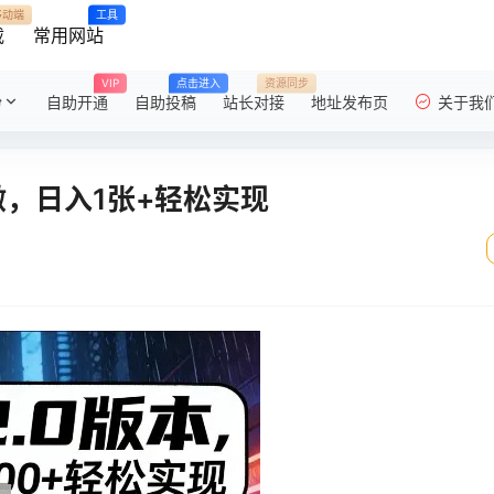
移动端
工具
载
常用网站
VIP
点击进入
资源同步
粉
自助开通
自助投稿
站长对接
地址发布页
关于我
做，日入1张+轻松实现