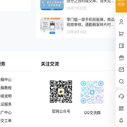
百分之百的成交率，当天见收
权限
益【揭秘】
25年7月22日
零门槛一部手机就能做，商品
视频审核，通勤躺家碎片时间
都能做，二十秒钟一单，单日
25年9月15日
收益4张
服务
关注交流
投稿中心
投稿教程
等级说明
认证服务
官网公众号
推广中心
QQ交流群
提交工单