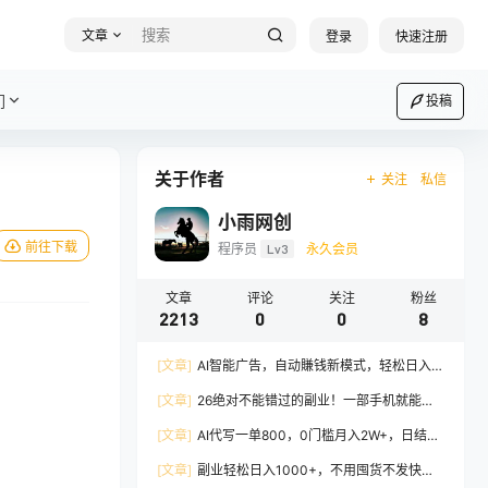
文章
登录
快速注册
们
投稿
关于作者
关注
私信
小雨网创
前往下载
程序员
Lv3
永久会员
文章
评论
关注
粉丝
2213
0
0
8
[文章]
AI智能广告，自动賺钱新模式，轻松日入
500+，主业副业都可做，适合任何人群
[文章]
26绝对不能错过的副业！一部手机就能操
作，保底日入500+，长期稳定可做！
[文章]
AI代写一单800，0门槛月入2W+，日结不
压款，长期可干
[文章]
副业轻松日入1000+，不用囤货不发快