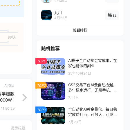
4月29日
九川
14
4月22日
签到排行
共0人
随机推荐
AI搭子全自动掘金零成本，在
TOP1
家也能做的副业
25年10月24日
CS2交易平台AI云自动捡漏，
AI项目
TOP2
多年稳定运行，无需手机，支
教学爆款
持任何形式验证，日入300+
7月1日
1000W+
 11:50:29
全自动化AI黄金量化，每日稳
TOP3
定收益几百，可放大，可随时
变现！
7月23日
提示标题