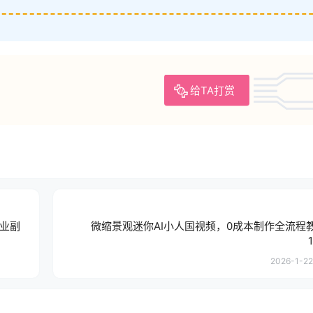
给TA打赏
失业副
微缩景观迷你AI小人国视频，0成本制作全流程
2026-1-22