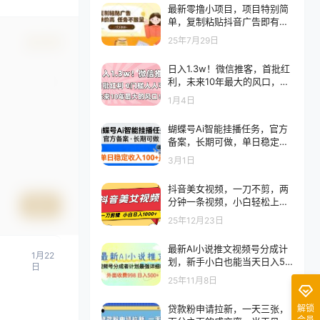
最新零撸小项目，项目特别简
单，复制粘贴抖音广告即有收
益，认真做一天搞个1k+很轻
25年7月29日
确认修改
松【揭秘】
日入1.3w！微信推客，首批红
利，未来10年最大的风口，0
门槛，人人可做！
1月4日
蝴蝶号Ai智能挂播任务，官方
备案，长期可做，单日稳定收
入100＋
3月1日
抖音美女视频，一刀不剪，两
分钟一条视频，小白轻松上
提交
手，日入1000
25年12月23日
最新AI小说推文视频号分成计
1月22
划，新手小白也能当天日入50
日
0+保姆级教程
25年11月8日
解锁
贷款粉申请拉新，一天三张，
会员