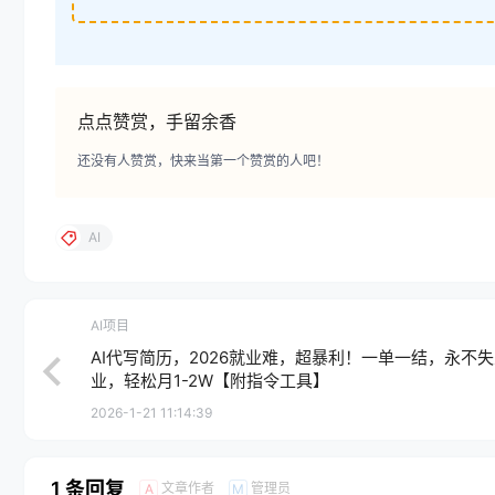
点点赞赏，手留余香
还没有人赞赏，快来当第一个赞赏的人吧！
AI
AI项目
AI代写简历，2026就业难，超暴利！一单一结，永不
业，轻松月1-2W【附指令工具】
2026-1-21 11:14:39
1 条回复
文章作者
管理员
A
M