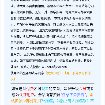
式，请大家不要盲目相信，被骗本站概不负责！ 本网站部分内
容只做项目揭秘，无法一对一教学指导，每篇文章内都含项目
全套的教程讲解，请仔细阅读。 本站分享的所有平台仅供展
示，本站不对平台真实性负责，站长建议大家自己根据项目关
键词自己选择平台。 因为文章发布时间和您阅读文章时间存在
时间差，所以有些项目红利期可能已经过了，能不能赚钱需要
自己判断。 本网站仅做资源分享，不做任何收益保障，创业公
司上收费几百上千的项目我免费分享出来的，希望大家可以认
真学习。 本站所有资料均来自互联网公开分享，并不代表本站
立场，如不慎侵犯到您的版权利益，请联系本站删除，将及时
处理！ 联系方式微信：wuhei9或xywc89
使用本站服务即表示同意
【免责声明】
【用户服务及隐私协
议】
如果遇到
付费
才可
观看
的文章，建议升级
会员
或者
成为
认证用户
。
全站所有资源
“
任意下免费看
”。
本
站资源少部分采用
7z压缩，
为防止有人压缩软件不