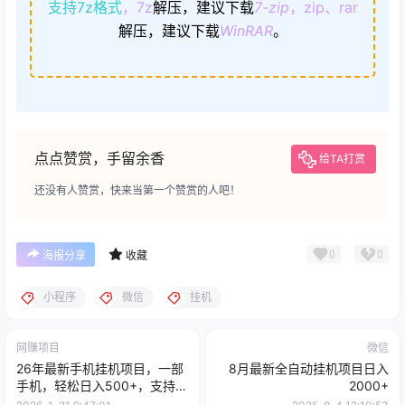
支持7z格式
，7z
解压，建议下载
7-zip
，zip、rar
解压，建议下载
WinRAR
。
点点赞赏，手留余香
给TA打赏
还没有人赞赏，快来当第一个赞赏的人吧！
0
0
海报分享
收藏
小程序
微信
挂机
网赚项目
微信
26年最新手机挂机项目，一部
8月最新全自动挂机项目日入
手机，轻松日入500+，支持矩
2000+
阵放大