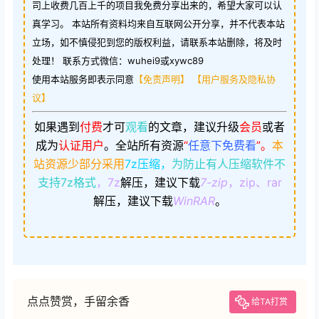
司上收费几百上千的项目我免费分享出来的，希望大家可以认
真学习。 本站所有资料均来自互联网公开分享，并不代表本站
立场，如不慎侵犯到您的版权利益，请联系本站删除，将及时
处理！ 联系方式微信：wuhei9或xywc89
使用本站服务即表示同意
【免责声明】
【用户服务及隐私协
议】
如果遇到
付费
才可
观看
的文章，建议升级
会员
或者
成为
认证用户
。
全站所有资源
“
任意下免费看
”。
本
站资源少部分采用
7z压缩，
为防止有人压缩软件不
支持7z格式
，7z
解压，建议下载
7-zip
，zip、rar
解压，建议下载
WinRAR
。
点点赞赏，手留余香
给TA打赏