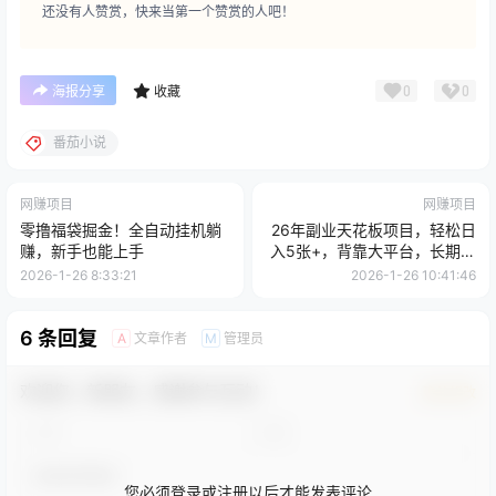
还没有人赞赏，快来当第一个赞赏的人吧！
0
0
海报分享
收藏
番茄小说
网赚项目
网赚项目
零撸福袋掘金！全自动挂机躺
26年副业天花板项目，轻松日
赚，新手也能上手
入5张+，背靠大平台，长期稳
定，只需一部手机就可以操作
2026-1-26 8:33:21
2026-1-26 10:41:46
6 条回复
文章作者
管理员
A
M
欢迎您，新朋友，感谢参与互动！
确认修改
您必须登录或注册以后才能发表评论