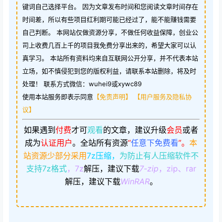
键词自己选择平台。 因为文章发布时间和您阅读文章时间存在
时间差，所以有些项目红利期可能已经过了，能不能赚钱需要
自己判断。 本网站仅做资源分享，不做任何收益保障，创业公
司上收费几百上千的项目我免费分享出来的，希望大家可以认
真学习。 本站所有资料均来自互联网公开分享，并不代表本站
立场，如不慎侵犯到您的版权利益，请联系本站删除，将及时
处理！ 联系方式微信：wuhei9或xywc89
使用本站服务即表示同意
【免责声明】
【用户服务及隐私协
议】
如果遇到
付费
才可
观看
的文章，建议升级
会员
或者
成为
认证用户
。
全站所有资源
“
任意下免费看
”。
本
站资源少部分采用
7z压缩，
为防止有人压缩软件不
支持7z格式
，7z
解压，建议下载
7-zip
，zip、rar
解压，建议下载
WinRAR
。