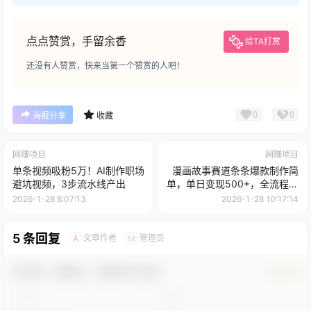
点点赞赏，手留余香
给TA打赏
还没有人赞赏，快来当第一个赞赏的人吧！
0
0
海报分享
收藏
网赚项目
网赚项目
单条视频吸粉5万！AI制作职场
漫画故事赛道条条爆款制作简
避坑视频，3步流水线产出
单，单日变现500+，全流程讲
解
2026-1-28 8:07:13
2026-1-28 10:17:14
5 条回复
文章作者
管理员
A
M
欢迎您，新朋友，感谢参与互动！
确认修改