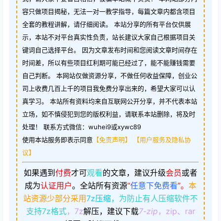
容只做项目揭秘，无法一对一教学指导，每篇文章内都含项目
全套的教程讲解，请仔细阅读。 本站分享的所有平台仅供展
示，本站不对平台真实性负责，站长建议大家自己根据项目关
键词自己选择平台。 因为文章发布时间和您阅读文章时间存在
时间差，所以有些项目红利期可能已经过了，能不能赚钱需要
自己判断。 本网站仅做资源分享，不做任何收益保障，创业公
司上收费几百上千的项目我免费分享出来的，希望大家可以认
真学习。 本站所有资料均来自互联网公开分享，并不代表本站
立场，如不慎侵犯到您的版权利益，请联系本站删除，将及时
处理！ 联系方式微信：wuhei9或xywc89
使用本站服务即表示同意
【免责声明】
【用户服务及隐私协
议】
如果遇到
付费
才可
观看
的文章，建议升级
会员
或者
成为
认证用户
。
全站所有资源
“
任意下免费看
”。
本
站资源少部分采用
7z压缩，
为防止有人压缩软件不
支持7z格式
，7z
解压，建议下载
7-zip
，zip、rar