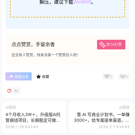
解压，建议下载
WinRAR
。
点点赞赏，手留余香
给TA打赏
还没有人赞赏，快来当第一个赞赏的人吧！
0
0
海报分享
收藏
AI
AI项目
AI项目
4个月收入3W＋，升级版Ai托
靠 AI 写商业计划书，一单赚
管搞钱项目，长期稳定可做小
3000+，给专属接单渠道，越
白当天学会
做越稳，告别打工
2026-1-29 9:43:43
2026-2-1 9:34:43