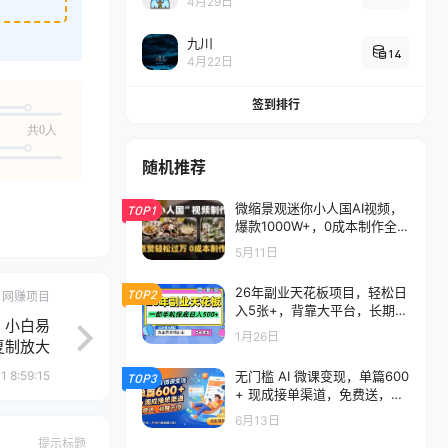
4月29日
九川
14
4月22日
签到排行
共0人
随机推荐
微缩景观迷你小人国AI视频，
TOP1
爆款1000W+，0成本制作全流
程教学
5月11日
26年副业天花板项目，轻松日
TOP2
网赚项目
入5张+，背靠大平台，长期稳
定，小白易
定，只需一部手机就可以操作
1月26日
复制放大
1 8:59:15
无门槛 AI 微课变现，单篇600
TOP3
+ 现成接单渠道，免费送，躺
赚不停
6月13日
提示标题