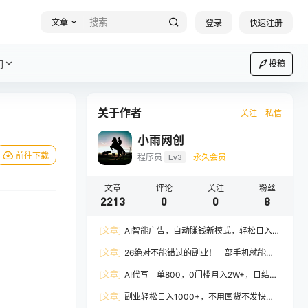
文章
登录
快速注册
们
投稿
关于作者
关注
私信
小雨网创
前往下载
程序员
Lv3
永久会员
文章
评论
关注
粉丝
2213
0
0
8
[文章]
AI智能广告，自动賺钱新模式，轻松日入
500+，主业副业都可做，适合任何人群
[文章]
26绝对不能错过的副业！一部手机就能操
作，保底日入500+，长期稳定可做！
[文章]
AI代写一单800，0门槛月入2W+，日结不
压款，长期可干
[文章]
副业轻松日入1000+，不用囤货不发快