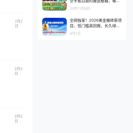
空手套白狼的搬运秘籍，每天
稳赚300-500
25年11月8日
全网独家！2026美金搬砖新项
2月2
目，低门槛高回报，长久绿色
日
稳定，用副业改写人生
8月1日
2月3
日
2月3
日