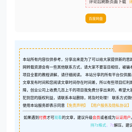
评论后刷新页面下载
百度网盘
本站所有内容仅供参考，分享出来是为了可以给大家提供新的思路
网转载资源会有一些其他联系方式，请大家不要盲目相信，被骗
项目全套的教程讲解，请仔细阅读。 本站分享的所有平台仅供展
文章发布时间和您阅读文章时间存在时间差，所以有些项目红利
障，创业公司上收费几百上千的项目我免费分享出来的，希望大
犯到您的版权利益，请联系本站删除，将及时处理！ 联系方式微信：w
使用本站服务即表示同意
【免责声明】
【用户服务及隐私协议】
如果遇到
付费
才可
观看
的文章，建议升级
会员
或者成为
认证用户
持7z格式
，7z
解压，建