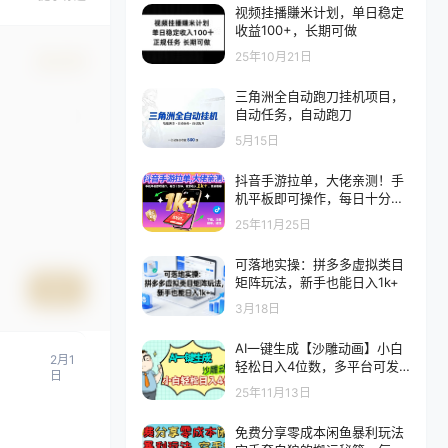
视频挂播賺米计划，单日稳定
收益100+，长期可做
25年10月21日
确认修改
三角洲全自动跑刀挂机项目，
自动任务，自动跑刀
5月15日
抖音手游拉单，大佬亲测！手
机平板即可操作，每日十分
钟，稳定收入1k+，简单粗暴
25年11月25日
可落地实操：拼多多虚拟类目
矩阵玩法，新手也能日入1k+
提交
3月18日
AI一键生成【沙雕动画】小白
2月1
轻松日入4位数，多平台可发
日
布
25年11月13日
免费分享零成本闲鱼暴利玩法