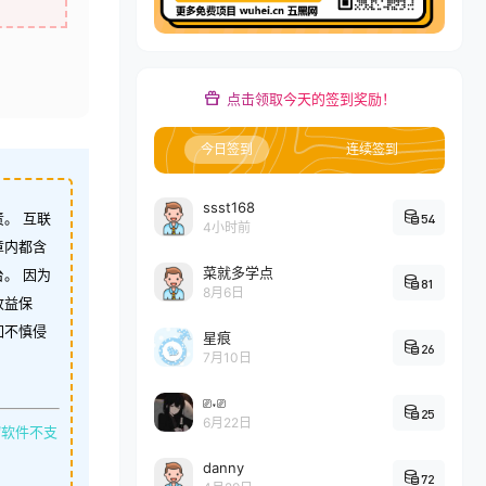
点击领取今天的签到奖励！
今日签到
连续签到
ssst168
。 互联
54
4小时前
章内都含
菜就多学点
。 因为
81
8月6日
收益保
如不慎侵
星痕
26
7月10日
⎚˕⎚
25
6月22日
缩软件不支
danny
72