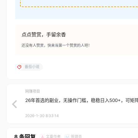
点点赞赏，手留余香
还没有人赞赏，快来当第一个赞赏的人吧！
番茄小说
网赚项目
26年首选的副业，无操作门槛，稳稳日入500+，可矩
2026-1-30 8:33:14
8 条回复
文章作者
管理员
A
M