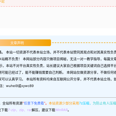
评论
文章声明
。 本站一切资源不代表本站立场，并不代表本站赞同其观点和对其真实性负责
本站概不负责！ 本网站部分内容只做项目揭秘，无法一对一教学指导，每篇文
示，本站不对平台真实性负责，站长建议大家自己根据项目关键词自己选择平台
期可能已经过了，能不能赚钱需要自己判断。 本网站仅做资源分享，不做任何
家可以认真学习。 本站所有资料均来自互联网公开分享，并不代表本站立场，
uhei9或xywc89
。
全站所有资源
“
任意下免费看
”。
本站资源少部分采用
7z压缩，
为防止有人压
议下载
7-zip
，zip、rar
解压，建议下载
WinRAR
。