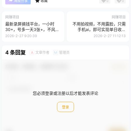
0
0
海报分享
收藏
网赚项目
网赚项目
最新录屏搞钱平台，一小时
不用拍视频，不用露脸，只需
30+，号多一天3张+，不风
手机ai，即可实现单日收益
控，无需提现直接到账
3000+
2026-2-27 9:20:39
2026-2-27 11:12:13
4 条回复
文章作者
管理员
A
M
欢迎您，新朋友，感谢参与互动！
确认修改
您必须登录或注册以后才能发表评论
登录