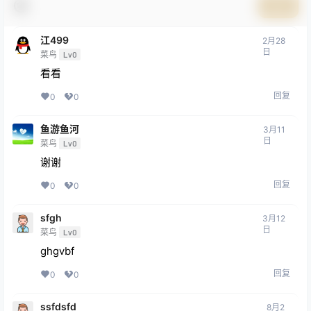
提交
江499
2月28
日
菜鸟
Lv0
看看
回复
0
0
鱼游鱼河
3月11
日
菜鸟
Lv0
谢谢
回复
0
0
sfgh
3月12
日
菜鸟
Lv0
ghgvbf
回复
0
0
ssfdsfd
8月2