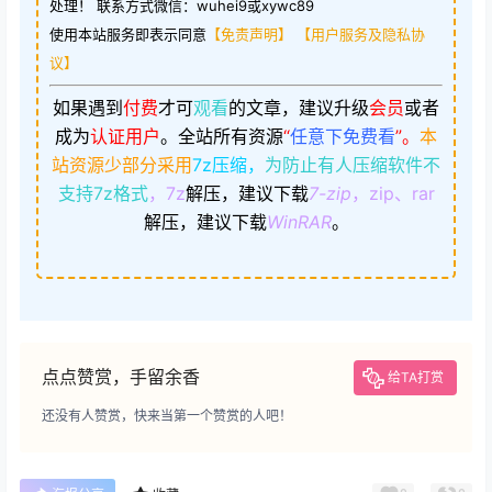
处理！ 联系方式微信：wuhei9或xywc89
使用本站服务即表示同意
【免责声明】
【用户服务及隐私协
议】
如果遇到
付费
才可
观看
的文章，建议升级
会员
或者
成为
认证用户
。
全站所有资源
“
任意下免费看
”。
本
站资源少部分采用
7z压缩，
为防止有人压缩软件不
支持7z格式
，7z
解压，建议下载
7-zip
，zip、rar
解压，建议下载
WinRAR
。
点点赞赏，手留余香
给TA打赏
还没有人赞赏，快来当第一个赞赏的人吧！