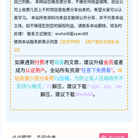
自己判断。 本网站仅做资源分享，不做任何收益保障，创业公
司上收费几百上千的项目我免费分享出来的，希望大家可以认
真学习。 本站所有资料均来自互联网公开分享，并不代表本站
立场，如不慎侵犯到您的版权利益，请联系本站删除，将及时
处理！ 联系方式微信：wuhei9或xywc89
使用本站服务即表示同意
【免责声明】
【用户服务及隐私协
议】
如果遇到
付费
才可
观看
的文章，建议升级
会员
或者
成为
认证用户
。
全站所有资源
“
任意下免费看
”。
本
站资源少部分采用
7z压缩，
为防止有人压缩软件不
支持7z格式
，7z
解压，建议下载
7-zip
，zip、rar
解压，建议下载
WinRAR
。
点点赞赏，手留余香
给TA打赏