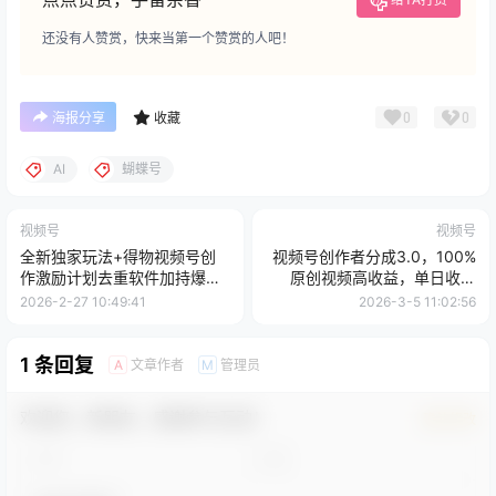
还没有人赞赏，快来当第一个赞赏的人吧！
0
0
海报分享
收藏
AI
蝴蝶号
视频号
视频号
全新独家玩法+得物视频号创
视频号创作者分成3.0，100%
作激励计划去重软件加持爆款
原创视频高收益，单日收益
视频，矩阵玩法月入10w+
3000+
2026-2-27 10:49:41
2026-3-5 11:02:56
1 条回复
文章作者
管理员
A
M
欢迎您，新朋友，感谢参与互动！
确认修改