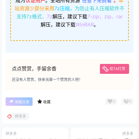
成为
认证用户
。
全站所有资源
“
任意下免费看
”。
本
站资源少部分采用
7z压缩，
为防止有人压缩软件不
支持7z格式
，7z
解压，建议下载
7-zip
，zip、rar
解压，建议下载
WinRAR
。
点点赞赏，手留余香
给TA打赏
还没有人赞赏，快来当第一个赞赏的人吧！
0
0
海报分享
收藏
拼多多
拼多多
拼多多