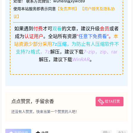
处理！ 联系方式微信：wuhei9或xywc89
使用本站服务即表示同意
【免责声明】
【用户服务及隐私协
议】
如果遇到
付费
才可
观看
的文章，建议升级
会员
或者
成为
认证用户
。
全站所有资源
“
任意下免费看
”。
本
站资源少部分采用
7z压缩，
为防止有人压缩软件不
支持7z格式
，7z
解压，建议下载
7-zip
，zip、rar
解压，建议下载
WinRAR
。
点点赞赏，手留余香
给TA打赏
还没有人赞赏，快来当第一个赞赏的人吧！
0
0