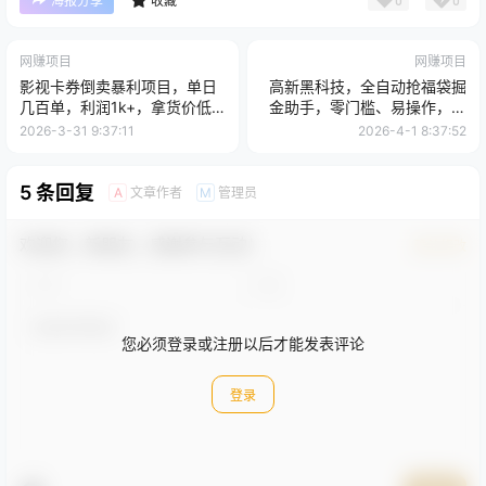
海报分享
收藏
网赚项目
网赚项目
影视卡券倒卖暴利项目，单日
高新黑科技，全自动抢福袋掘
几百单，利润1k+，拿货价低
金助手，零门槛、易操作，轻
于闲鱼，全套详细玩法教学
松上手日入300+
2026-3-31 9:37:11
2026-4-1 8:37:52
5 条回复
文章作者
管理员
A
M
欢迎您，新朋友，感谢参与互动！
确认修改
您必须登录或注册以后才能发表评论
登录