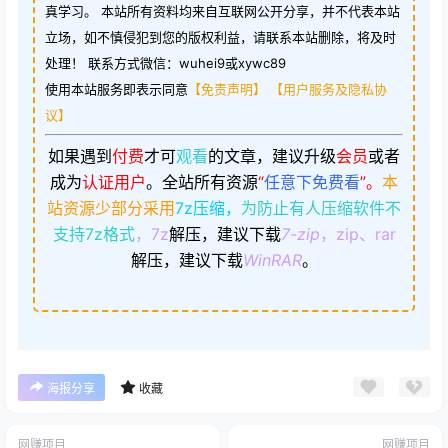
真学习。 本站所有资料均来自互联网公开分享，并不代表本站
立场，如不慎侵犯到您的版权利益，请联系本站删除，将及时
处理！ 联系方式微信：wuhei9或xywc89
使用本站服务即表示同意
【免责声明】
【用户服务及隐私协
议】
如果遇到
付费
才可
观看
的文章，建议升级
会员
或者
成为
认证用户
。
全站所有资源
“
任意下免费看
”。
本
站资源少部分采用
7z压缩，
为防止有人压缩软件不
支持7z格式
，7z
解压，建议下载
7-zip
，zip、rar
解压，建议下载
WinRAR
。
海报分享
收藏
网赚项目
网赚项目