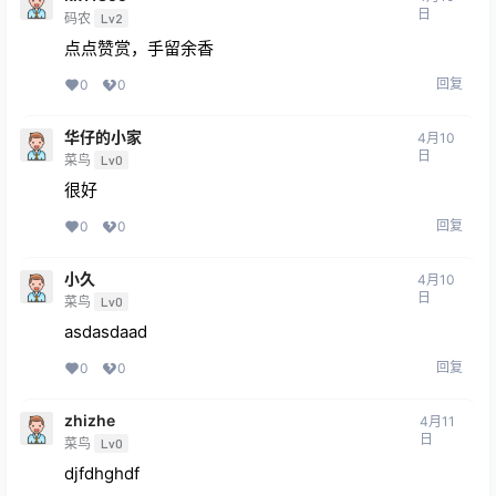
日
码农
Lv2
点点赞赏，手留余香
回复
0
0
华仔的小家
4月10
日
菜鸟
Lv0
很好
回复
0
0
小久
4月10
日
菜鸟
Lv0
asdasdaad
回复
0
0
zhizhe
4月11
日
菜鸟
Lv0
djfdhghdf