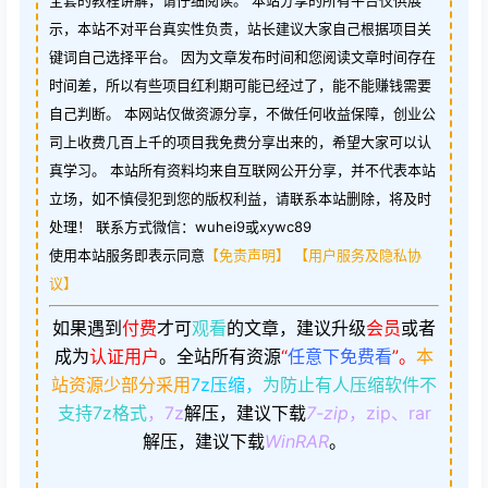
全套的教程讲解，请仔细阅读。 本站分享的所有平台仅供展
示，本站不对平台真实性负责，站长建议大家自己根据项目关
键词自己选择平台。 因为文章发布时间和您阅读文章时间存在
时间差，所以有些项目红利期可能已经过了，能不能赚钱需要
自己判断。 本网站仅做资源分享，不做任何收益保障，创业公
司上收费几百上千的项目我免费分享出来的，希望大家可以认
真学习。 本站所有资料均来自互联网公开分享，并不代表本站
立场，如不慎侵犯到您的版权利益，请联系本站删除，将及时
处理！ 联系方式微信：wuhei9或xywc89
使用本站服务即表示同意
【免责声明】
【用户服务及隐私协
议】
如果遇到
付费
才可
观看
的文章，建议升级
会员
或者
成为
认证用户
。
全站所有资源
“
任意下免费看
”。
本
站资源少部分采用
7z压缩，
为防止有人压缩软件不
支持7z格式
，7z
解压，建议下载
7-zip
，zip、rar
解压，建议下载
WinRAR
。