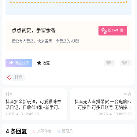
点点赞赏，手留余香
给TA打赏
还没有人赞赏，快来当第一个赞赏的人吧！
0
0
海报分享
收藏
抖音
抖音
抖音
抖音掘金新玩法，可爱猫咪生
抖音无人直播带货 一台电脑即
活日记，日收益4张+新手可
可操作 可多开账号 无脑操作
做，涨粉快流量稳，可一稿多
全程陪跑 新手小白轻松 日入
2026-4-3 12:45:36
2026-4-13 8:22:28
平台
500+
4 条回复
文章作者
管理员
A
M