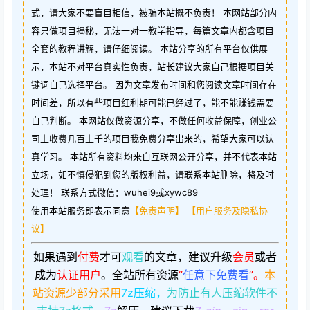
式，请大家不要盲目相信，被骗本站概不负责！ 本网站部分内
容只做项目揭秘，无法一对一教学指导，每篇文章内都含项目
全套的教程讲解，请仔细阅读。 本站分享的所有平台仅供展
示，本站不对平台真实性负责，站长建议大家自己根据项目关
键词自己选择平台。 因为文章发布时间和您阅读文章时间存在
时间差，所以有些项目红利期可能已经过了，能不能赚钱需要
自己判断。 本网站仅做资源分享，不做任何收益保障，创业公
司上收费几百上千的项目我免费分享出来的，希望大家可以认
真学习。 本站所有资料均来自互联网公开分享，并不代表本站
立场，如不慎侵犯到您的版权利益，请联系本站删除，将及时
处理！ 联系方式微信：wuhei9或xywc89
使用本站服务即表示同意
【免责声明】
【用户服务及隐私协
议】
如果遇到
付费
才可
观看
的文章，建议升级
会员
或者
成为
认证用户
。
全站所有资源
“
任意下免费看
”。
本
站资源少部分采用
7z压缩，
为防止有人压缩软件不