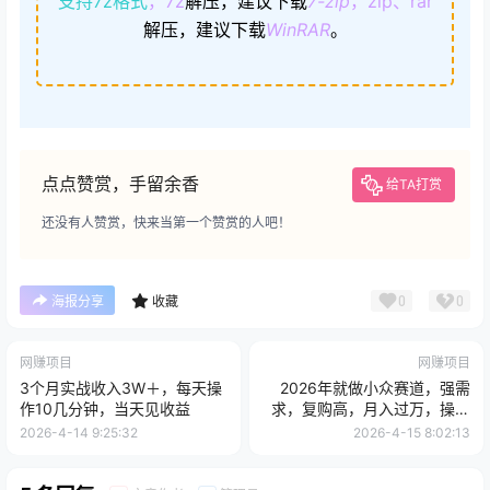
支持7z格式
，7z
解压，建议下载
7-zip
，zip、rar
解压，建议下载
WinRAR
。
点点赞赏，手留余香
给TA打赏
还没有人赞赏，快来当第一个赞赏的人吧！
0
0
海报分享
收藏
网赚项目
网赚项目
3个月实战收入3W＋，每天操
2026年就做小众赛道，强需
作10几分钟，当天见收益
求，复购高，月入过万，操作
简单
2026-4-14 9:25:32
2026-4-15 8:02:13