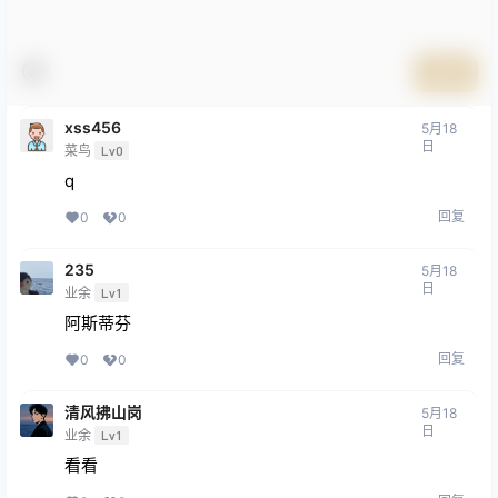
提交
xss456
5月18
日
菜鸟
Lv0
q
回复
0
0
235
5月18
日
业余
Lv1
阿斯蒂芬
回复
0
0
清风拂山岗
5月18
日
业余
Lv1
看看