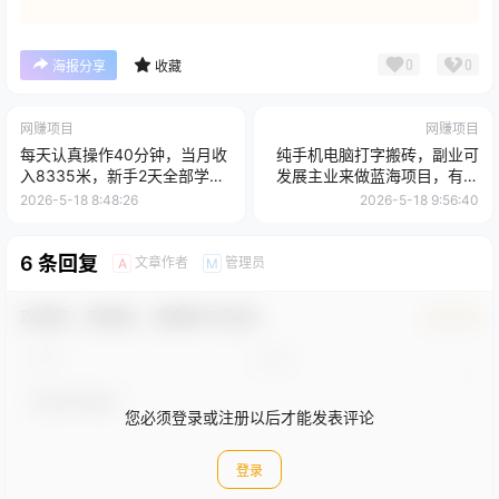
0
0
海报分享
收藏
网赚项目
网赚项目
每天认真操作40分钟，当月收
纯手机电脑打字搬砖，副业可
入8335米，新手2天全部学
发展主业来做蓝海项目，有手
会，真实案例，快速上手
就行，几秒一单，不限单量，
2026-5-18 8:48:26
2026-5-18 9:56:40
多劳多得，收益全程有官方托
底，正规项目大平台
6 条回复
文章作者
管理员
A
M
欢迎您，新朋友，感谢参与互动！
确认修改
您必须登录或注册以后才能发表评论
登录