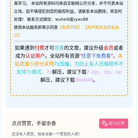
真学习。 本站所有资料均来自互联网公开分享，并不代表本站
立场，如不慎侵犯到您的版权利益，请联系本站删除，将及时
处理！ 联系方式微信：wuhei9或xywc89
使用本站服务即表示同意
【免责声明】
【用户服务及隐私协
议】
如果遇到
付费
才可
观看
的文章，建议升级
会员
或者
成为
认证用户
。
全站所有资源
“
任意下免费看
”。
本
站资源少部分采用
7z压缩，
为防止有人压缩软件不
支持7z格式
，7z
解压，建议下载
7-zip
，zip、rar
解压，建议下载
WinRAR
。
点点赞赏，手留余香
给TA打赏
还没有人赞赏，快来当第一个赞赏的人吧！