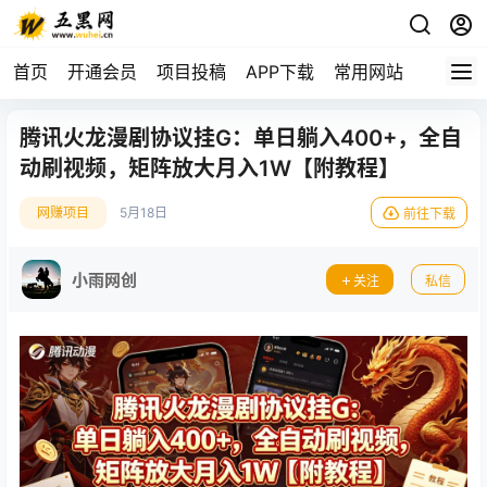
首页
开通会员
项目投稿
APP下载
常用网站
腾讯火龙漫剧协议挂G：单日躺入400+，全自
动刷视频，矩阵放大月入1W【附教程】
网赚项目
5月18日
前往下载
小雨网创
关注
私信